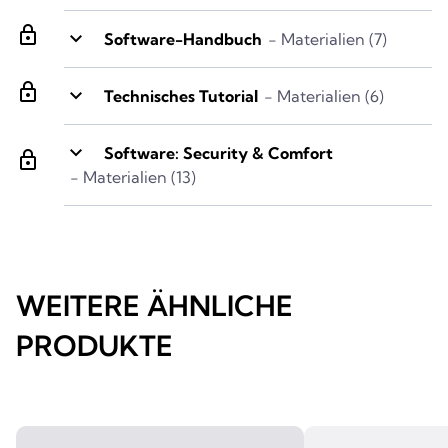
lock
keyboard_arrow_down
Software-Handbuch
- Materialien (7)
lock
keyboard_arrow_down
Technisches Tutorial
- Materialien (6)
keyboard_arrow_down
Software: Security & Comfort
lock
- Materialien (13)
WEITERE ÄHNLICHE
PRODUKTE