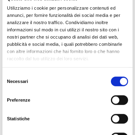
Utilizziamo i cookie per personalizzare contenuti ed
annunci, per fornire funzionalità dei social media e per
analizzare il nostro traffico. Condividiamo inoltre
informazioni sul modo in cui utilizzi il nostro sito con i
Software herunterladen
nostri partner che si occupano di analisi dei dati web,
pubblicità e social media, i quali potrebbero combinarle
con altre informazioni che hai fornito loro o che hanno
raccolto dal tuo utilizzo dei loro servizi.
Prime/STUDIO jetzt
herunterladen
Selezione
Melden Sie sich bei My Inim an
Necessari
del
und laden Sie die Software im
consenso
Bereich „Dokumente“ herunter
Preferenze
Statistiche