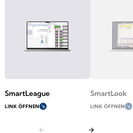
SmartLeague
SmartLook
LINK ÖFFNEN
south_east
LINK ÖFFNEN
south_east
arrow_back
arrow_forward