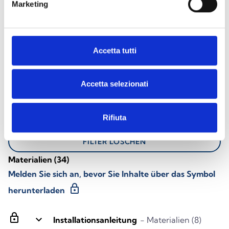
DOKUMENTATION
Marketing
Dokumentation herunterladen
Accetta tutti
Accetta selezionati
Alle Produkte
Alle Sprachen
Rifiuta
FILTER LÖSCHEN
Materialien
(34)
Melden Sie sich an, bevor Sie Inhalte über das Symbol
lock
herunterladen
lock
keyboard_arrow_down
Installationsanleitung
- Materialien (8)