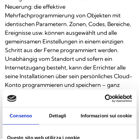
Neuerung: die effektive
Mehrfachprogrammierung von Objekten mit
identischen Parametern. Zonen, Codes, Bereiche,
Ereignisse usw. können ausgewählt und alle
gemeinsamen Einstellungen in einem einzigen
Schritt aus der Ferne programmiert werden.
Unabhängig vom Standort und sofern ein
Internetzugang besteht, kann der Errichter alle
seine Installationen über sein persönliches Cloud-
Konto programmieren und speichern – ganz
ohne Netzwerkkonfiguration. Zusätzlich zu den
Installations-, Programmier- und
Bedienungsanleitungen enthält Prime/STUDIO
Consenso
Dettagli
Informazioni sui cookie
auch Firmware-Updates für die
Einbruchmeldezentrale und das PrimeLAN-
Modul.
Questo sito web utilizza i cookie