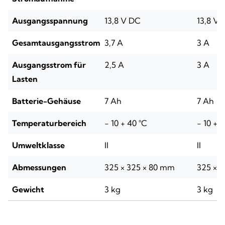
Ausgangsspannung
13,8 V DC
13,8 V 
Gesamtausgangsstrom
3,7 A
3 A
Ausgangsstrom für
2,5 A
3 A
Lasten
Batterie-Gehäuse
7 Ah
7 Ah
Temperaturbereich
- 10 + 40 °C
- 10 + 
Umweltklasse
II
II
Abmessungen
325 × 325 × 80 mm
325 × 
Gewicht
3 kg
3 kg