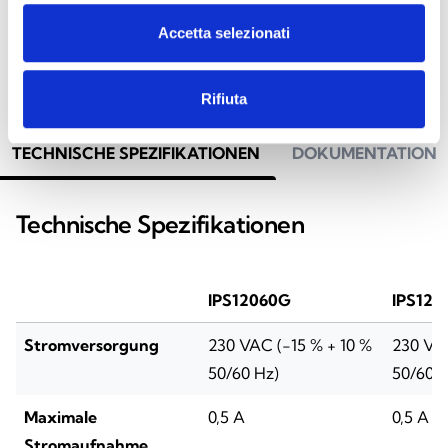
Accetta selezionati
Rifiuta
TECHNISCHE SPEZIFIKATIONEN
DOKUMENTATION
Technische Spezifikationen
IPS12060G
IPS120
Stromversorgung
230 VAC (-15 % + 10 %
230 VAC
50/60 Hz)
50/60 H
Maximale
0,5 A
0,5 A
Stromaufnahme