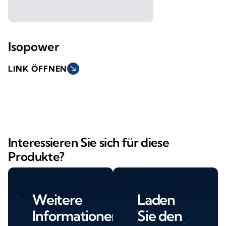
Isopower
LINK ÖFFNEN
south_east
Interessieren Sie sich für diese
Produkte?
Weitere
Laden
Informationen
Sie den