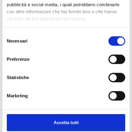
BPS12060S
pubblicità e social media, i quali potrebbero combinarle
con altre informazioni che hai fornito loro o che hanno
IPS12060S in Metallgehäuse
raccolto dal tuo utilizzo dei loro servizi.
Selezione
Necessari
del
consenso
Preferenze
BPS12060G
IPS12060G in Metallgehäuse
Statistiche
Marketing
BPS12160G
Accetta tutti
IPS12160G in Metallgehäuse