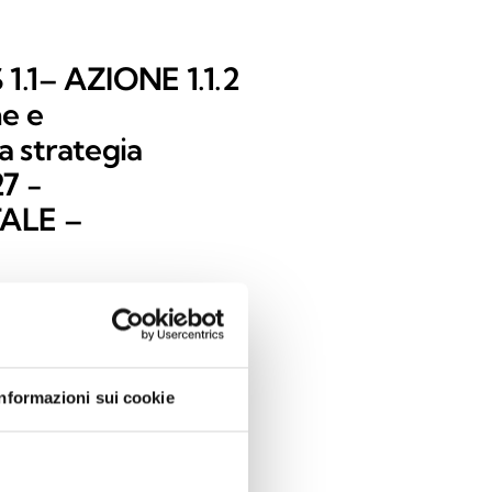
.1– AZIONE 1.1.2
ne e
la strategia
27 -
ALE –
ion in INIM Electronics
Informazioni sui cookie