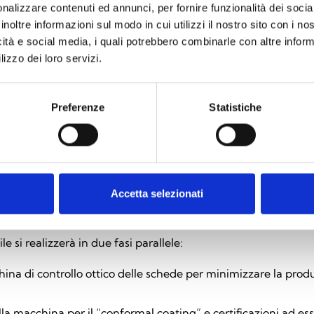
nalizzare contenuti ed annunci, per fornire funzionalità dei socia
inoltre informazioni sul modo in cui utilizzi il nostro sito con i n
ormare alcuni prodotti e servizi attraverso l’integrazione di so
icità e social media, i quali potrebbero combinarle con altre inform
 Transizione Sostenibile e Strategia di Vendita.
lizzo dei loro servizi.
ne Digitale
Preferenze
Statistiche
e si concentrerà sul sottotema “Prodotti smart e connessi” con 
sentano l’interconnessione intelligente dei prodotti INIM con
rnet of Things (IoT), la connettività remota e l’integrazione d
specifico, denominato “InVista”, propone l’ampliamento delle
verso una integrazione con il cloud, API di Uniview e applic
Accetta selezionati
ne Sostenibile
le si realizzerà in due fasi parallele:
na di controllo ottico delle schede per minimizzare la produz
la macchina per il “conformal coating” e certificazioni ad ess