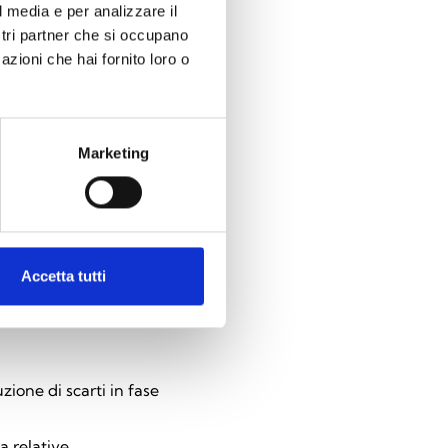
l media e per analizzare il
ostri partner che si occupano
luzioni innovative in tre sotto
azioni che hai fornito loro o
Marketing
l‘obiettivo di sviluppare e
 un focus sull’utilizzo di
i sistemi intelligenti. In
 funzionalità degli NVR
azioni INIM.
Accetta tutti
ione di scarti in fase
a relative