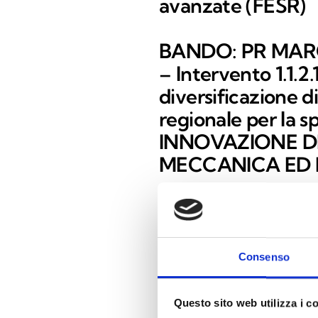
avanzate (FESR)
BANDO: PR MARCH
– Intervento 1.1.2
diversificazione d
regionale per la s
INNOVAZIONE DI
MECCANICA ED 
Titolo del progetto, cos
Digitalizzazione Sostenibile ne
Products and Services – CUP
Consenso
Costo del progetto: € 467.500,
Contributo Regione Marche € 
Questo sito web utilizza i c