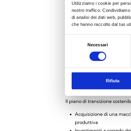
Utilizziamo i cookie per perso
Il progetto
nostro traffico. Condividiamo 
Il progetto si propone di trasf
di analisi dei dati web, pubbl
progetti: Transizione Digitale,
che hanno raccolto dal tuo uti
Sottoprogetto Transizio
Selezione
Necessari
del
Il piano di Transizione digital
consenso
implementare soluzioni che con
tecnologie avanzate come l’Inte
questo contesto, il progetto 
(Network Video Recorder) attra
Rifiuta
Sottoprogetto Transizio
Il piano di transizione sostenibi
Acquisizione di una macchi
produttiva
Investimenti a corredo del