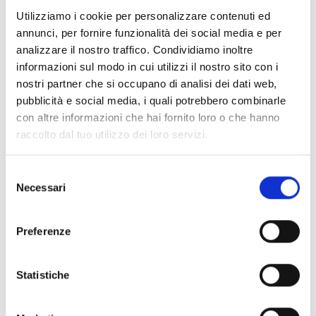
Documenti
(6992)
Utilizziamo i cookie per personalizzare contenuti ed
Seleziona tutti
annunci, per fornire funzionalità dei social media e per
lock
Accedi, prima di scaricare i contenuti con icona
analizzare il nostro traffico. Condividiamo inoltre
informazioni sul modo in cui utilizzi il nostro sito con i
nostri partner che si occupano di analisi dei dati web,
Accessori Basi EB00
- Materiali
(47)
pubblicità e social media, i quali potrebbero combinarle
con altre informazioni che hai fornito loro o che hanno
raccolto dal tuo utilizzo dei loro servizi.
Accessori per test dei rivelatori
- Materiali
(6)
Selezione
Accessori rivelatori Enea
- Materiali
(35)
Necessari
del
consenso
Accessori Senseware
- Materiali
(2)
Preferenze
Accessori Serie Industrial
- Materiali
(17)
Statistiche
Air2-Aria/W
- Materiali
(23)