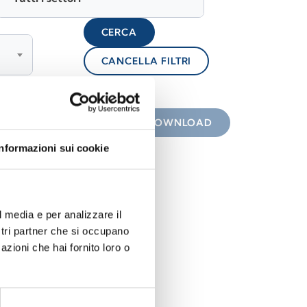
CERCA
CANCELLA FILTRI
lock
 con icona
DOWNLOAD
Informazioni sui cookie
l media e per analizzare il
ostri partner che si occupano
azioni che hai fornito loro o