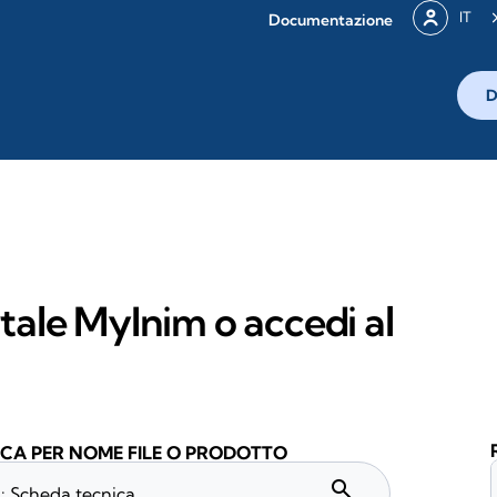
IT
Documentazione
D
rtale MyInim o accedi al
CA PER NOME FILE O PRODOTTO
search