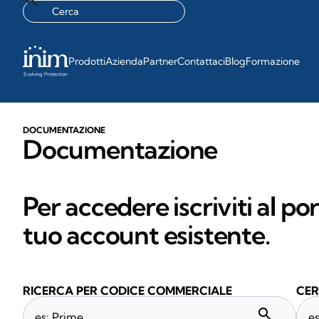
Prodotti
Azienda
Partner
Contattaci
Blog
Formazione
DOCUMENTAZIONE
Documentazione
Per accedere iscriviti al po
tuo account esistente.
RICERCA PER CODICE COMMERCIALE
CER
search