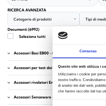
RICERCA AVANZATA
Categorie di prodotti
Tipi di med
Documenti
(6992)
Seleziona tutti
Consenso
Accessori Basi EB00
- Materiali
(47)
Questo sito web utilizza i c
Accessori per test dei rivelatori
- Materiali
(6)
Utilizziamo i cookie per perso
nostro traffico. Condividiamo 
Accessori rivelatori Enea
- Materiali
(35)
di analisi dei dati web, pubbl
che hanno raccolto dal tuo uti
Accessori Senseware
- Materiali
(2)
Selezione