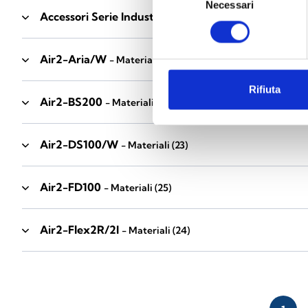
Necessari
del
Accessori Serie Industrial
- Materiali
(17)
consenso
Air2-Aria/W
- Materiali
(23)
Rifiuta
Air2-BS200
- Materiali
(34)
Air2-DS100/W
- Materiali
(23)
Air2-FD100
- Materiali
(25)
Air2-Flex2R/2I
- Materiali
(24)