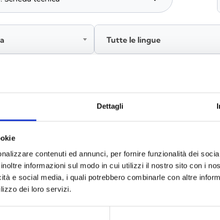
ia
Tutte le lingue
Accedi, prima di scaricare i contenuti
Dettagli
ookie
nalizzare contenuti ed annunci, per fornire funzionalità dei socia
inoltre informazioni sul modo in cui utilizzi il nostro sito con i n
icità e social media, i quali potrebbero combinarle con altre inform
lizzo dei loro servizi.