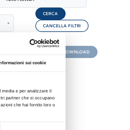
CERCA
CANCELLA FILTRI
lock
 con icona
DOWNLOAD
Informazioni sui cookie
l media e per analizzare il
ostri partner che si occupano
azioni che hai fornito loro o