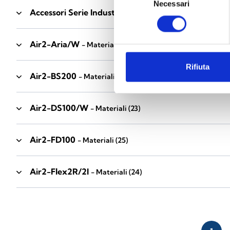
Necessari
del
Accessori Serie Industrial
- Materiali
(17)
consenso
Air2-Aria/W
- Materiali
(23)
Rifiuta
Air2-BS200
- Materiali
(34)
Air2-DS100/W
- Materiali
(23)
Air2-FD100
- Materiali
(25)
Air2-Flex2R/2I
- Materiali
(24)