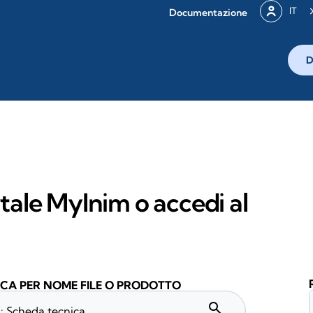
IT
Documentazione
D
rtale MyInim o accedi al
CA PER NOME FILE O PRODOTTO
search