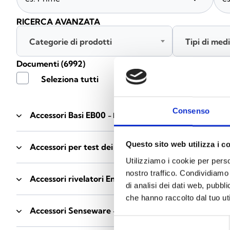
RICERCA AVANZATA
Categorie di prodotti
Tipi di med
Documenti
(6992)
Seleziona tutti
Consenso
Accessori Basi EB00
- Materiali
(47)
Questo sito web utilizza i c
Accessori per test dei rivelatori
- Materiali
(6)
Utilizziamo i cookie per perso
nostro traffico. Condividiamo 
Accessori rivelatori Enea
- Materiali
(35)
di analisi dei dati web, pubbl
che hanno raccolto dal tuo uti
Accessori Senseware
- Materiali
(2)
Selezione