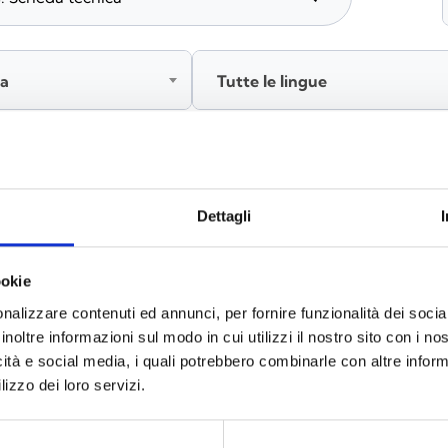
ia
Tutte le lingue
Accedi, prima di scaricare i contenuti
Dettagli
ookie
nalizzare contenuti ed annunci, per fornire funzionalità dei socia
inoltre informazioni sul modo in cui utilizzi il nostro sito con i n
icità e social media, i quali potrebbero combinarle con altre inform
lizzo dei loro servizi.