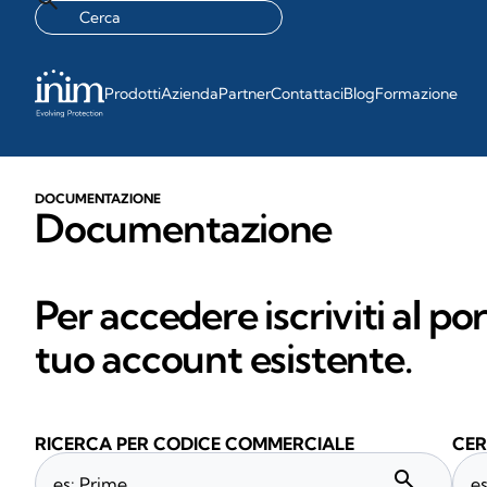
Prodotti
Azienda
Partner
Contattaci
Blog
Formazione
DOCUMENTAZIONE
Documentazione
Per accedere iscriviti al po
tuo account esistente.
RICERCA PER CODICE COMMERCIALE
CER
search