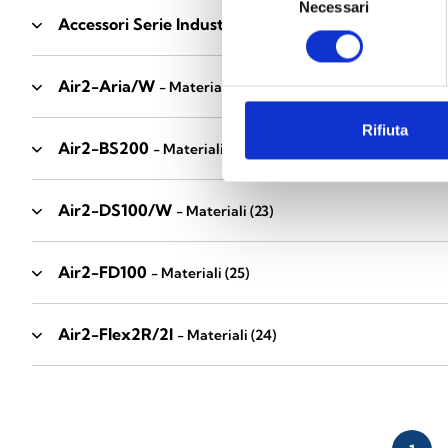
Necessari
del
Accessori Serie Industrial
- Materiali
(17)
consenso
Air2-Aria/W
- Materiali
(23)
Rifiuta
Air2-BS200
- Materiali
(34)
Air2-DS100/W
- Materiali
(23)
Air2-FD100
- Materiali
(25)
Air2-Flex2R/2I
- Materiali
(24)