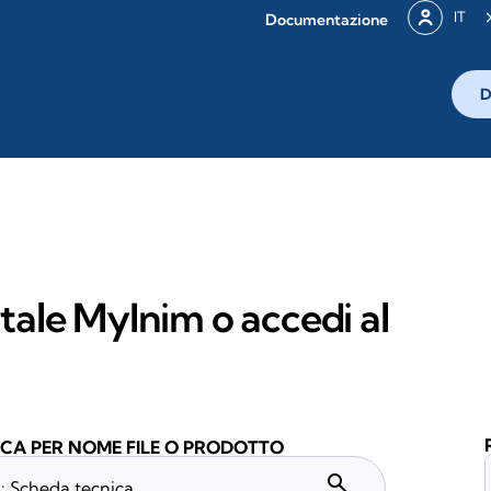
IT
Documentazione
D
rtale MyInim o accedi al
CA PER NOME FILE O PRODOTTO
search