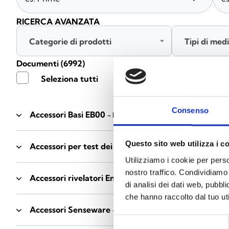
RICERCA AVANZATA
Categorie di prodotti
Tipi di med
Documenti
(6992)
Seleziona tutti
Consenso
Accessori Basi EB00
- Materiali
(47)
Questo sito web utilizza i c
Accessori per test dei rivelatori
- Materiali
(6)
Utilizziamo i cookie per perso
nostro traffico. Condividiamo 
Accessori rivelatori Enea
- Materiali
(35)
di analisi dei dati web, pubbl
che hanno raccolto dal tuo uti
Accessori Senseware
- Materiali
(2)
Selezione