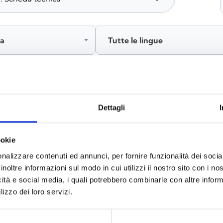
ia
Tutte le lingue
Accedi, prima di scaricare i contenuti
Dettagli
ookie
nalizzare contenuti ed annunci, per fornire funzionalità dei socia
inoltre informazioni sul modo in cui utilizzi il nostro sito con i n
icità e social media, i quali potrebbero combinarle con altre inform
lizzo dei loro servizi.