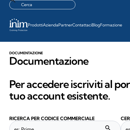
Prodotti
Azienda
Partner
Contattaci
Blog
Formazione
DOCUMENTAZIONE
Documentazione
Per accedere iscriviti al po
tuo account esistente.
RICERCA PER CODICE COMMERCIALE
CER
search