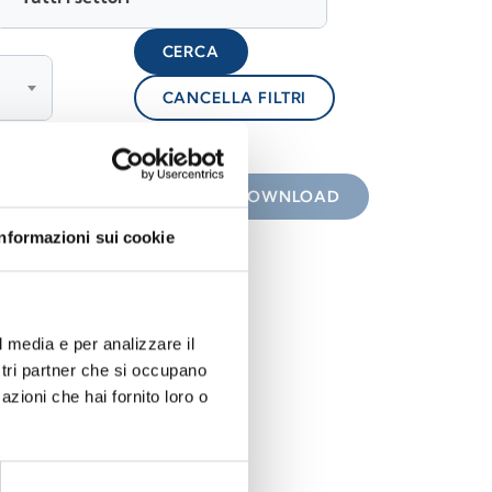
CERCA
CANCELLA FILTRI
lock
 con icona
DOWNLOAD
Informazioni sui cookie
l media e per analizzare il
ostri partner che si occupano
azioni che hai fornito loro o