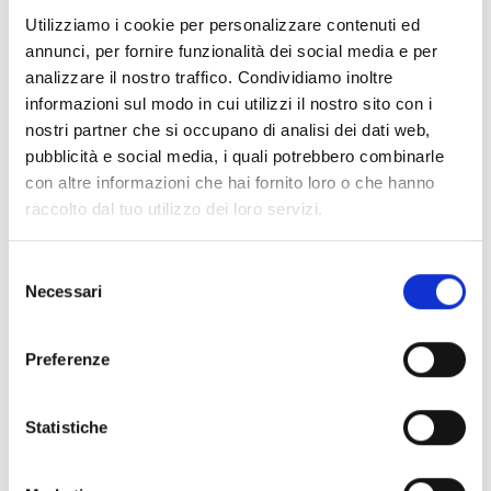
Documenti
(6992)
Utilizziamo i cookie per personalizzare contenuti ed
Seleziona tutti
annunci, per fornire funzionalità dei social media e per
lock
Accedi, prima di scaricare i contenuti con icona
analizzare il nostro traffico. Condividiamo inoltre
informazioni sul modo in cui utilizzi il nostro sito con i
nostri partner che si occupano di analisi dei dati web,
Accessori Basi EB00
- Materiali
(47)
pubblicità e social media, i quali potrebbero combinarle
con altre informazioni che hai fornito loro o che hanno
raccolto dal tuo utilizzo dei loro servizi.
Accessori per test dei rivelatori
- Materiali
(6)
Selezione
Accessori rivelatori Enea
- Materiali
(35)
Necessari
del
consenso
Accessori Senseware
- Materiali
(2)
Preferenze
Accessori Serie Industrial
- Materiali
(17)
Statistiche
Air2-Aria/W
- Materiali
(23)