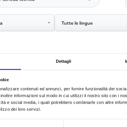
ia
Tutte le lingue
Accedi, prima di scaricare i contenuti
Dettagli
ookie
nalizzare contenuti ed annunci, per fornire funzionalità dei socia
inoltre informazioni sul modo in cui utilizzi il nostro sito con i n
icità e social media, i quali potrebbero combinarle con altre inform
lizzo dei loro servizi.