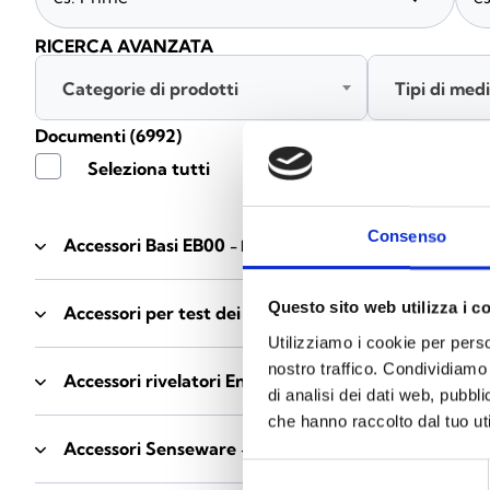
RICERCA AVANZATA
Categorie di prodotti
Tipi di med
Documenti
(6992)
Seleziona tutti
Consenso
Accessori Basi EB00
- Materiali
(47)
Questo sito web utilizza i c
Accessori per test dei rivelatori
- Materiali
(6)
Utilizziamo i cookie per perso
nostro traffico. Condividiamo 
Accessori rivelatori Enea
- Materiali
(35)
di analisi dei dati web, pubbl
che hanno raccolto dal tuo uti
Accessori Senseware
- Materiali
(2)
Selezione