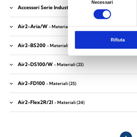
Necessari
del
Accessori Serie Industrial
- Materiali
(17)
consenso
Air2-Aria/W
- Materiali
(23)
Rifiuta
Air2-BS200
- Materiali
(34)
Air2-DS100/W
- Materiali
(23)
Air2-FD100
- Materiali
(25)
Air2-Flex2R/2I
- Materiali
(24)