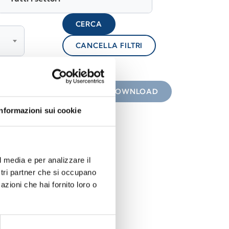
CERCA
CANCELLA FILTRI
lock
 con icona
DOWNLOAD
Informazioni sui cookie
l media e per analizzare il
ostri partner che si occupano
azioni che hai fornito loro o