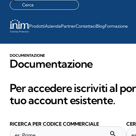
Prodotti
Azienda
Partner
Contattaci
Blog
Formazione
DOCUMENTAZIONE
Documentazione
Per accedere iscriviti al po
tuo account esistente.
RICERCA PER CODICE COMMERCIALE
CER
search