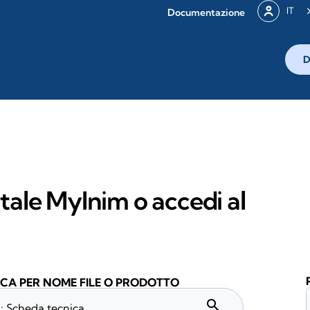
IT
Documentazione
D
rtale MyInim o accedi al
CA PER NOME FILE O PRODOTTO
search