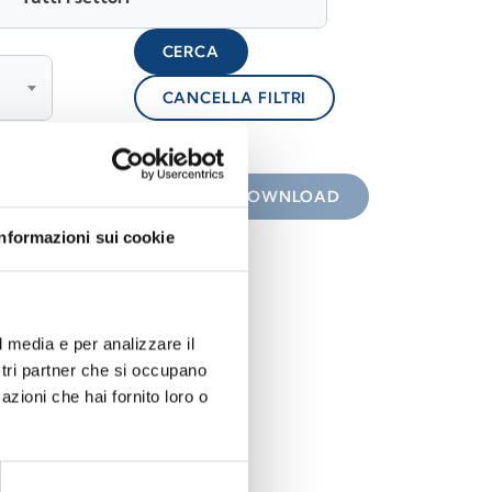
CERCA
CANCELLA FILTRI
lock
 con icona
DOWNLOAD
Informazioni sui cookie
l media e per analizzare il
ostri partner che si occupano
azioni che hai fornito loro o