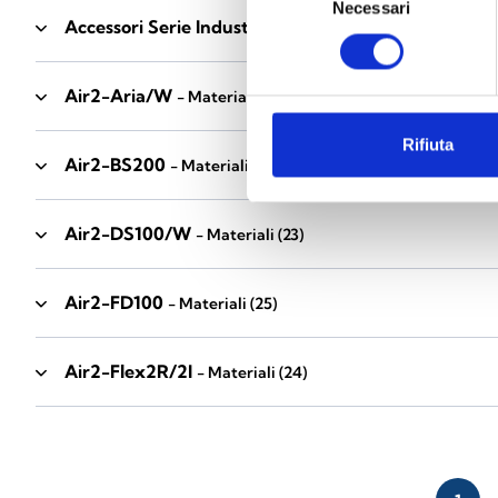
Necessari
del
Accessori Serie Industrial
- Materiali
(17)
consenso
Air2-Aria/W
- Materiali
(23)
Rifiuta
Air2-BS200
- Materiali
(34)
Air2-DS100/W
- Materiali
(23)
Air2-FD100
- Materiali
(25)
Air2-Flex2R/2I
- Materiali
(24)