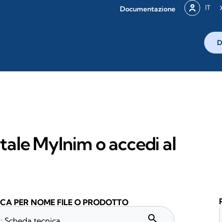
IT
Documentazione
D
rtale MyInim o accedi al
CA PER NOME FILE O PRODOTTO
search