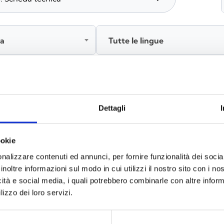
ia
Tutte le lingue
Accedi, prima di scaricare i contenuti
Dettagli
ookie
nalizzare contenuti ed annunci, per fornire funzionalità dei socia
inoltre informazioni sul modo in cui utilizzi il nostro sito con i n
icità e social media, i quali potrebbero combinarle con altre inform
lizzo dei loro servizi.