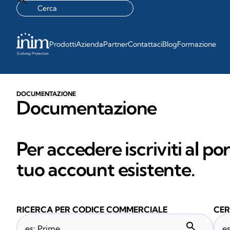
Prodotti
Azienda
Partner
Contattaci
Blog
Formazione
DOCUMENTAZIONE
Documentazione
Per accedere iscriviti al po
tuo account esistente.
RICERCA PER CODICE COMMERCIALE
CER
search