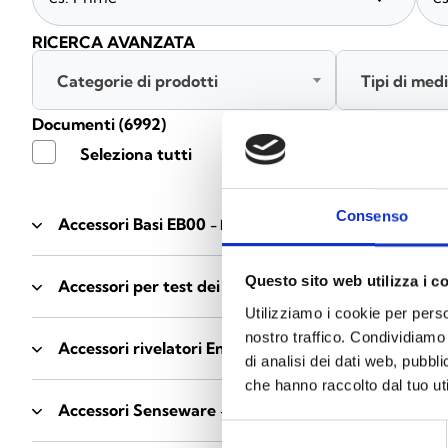
RICERCA AVANZATA
Categorie di prodotti
Tipi di med
Documenti
(6992)
Seleziona tutti
Consenso
Accessori Basi EB00
- Materiali
(47)
Questo sito web utilizza i c
Accessori per test dei rivelatori
- Materiali
(6)
Utilizziamo i cookie per perso
nostro traffico. Condividiamo 
Accessori rivelatori Enea
- Materiali
(35)
di analisi dei dati web, pubbl
che hanno raccolto dal tuo uti
Accessori Senseware
- Materiali
(2)
Selezione