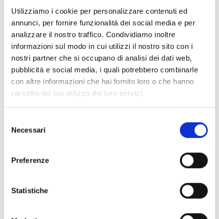
Documenti
(6992)
Utilizziamo i cookie per personalizzare contenuti ed
Seleziona tutti
annunci, per fornire funzionalità dei social media e per
lock
Accedi, prima di scaricare i contenuti con icona
analizzare il nostro traffico. Condividiamo inoltre
informazioni sul modo in cui utilizzi il nostro sito con i
nostri partner che si occupano di analisi dei dati web,
Accessori Basi EB00
- Materiali
(47)
pubblicità e social media, i quali potrebbero combinarle
con altre informazioni che hai fornito loro o che hanno
raccolto dal tuo utilizzo dei loro servizi.
Accessori per test dei rivelatori
- Materiali
(6)
Selezione
Accessori rivelatori Enea
- Materiali
(35)
Necessari
del
consenso
Accessori Senseware
- Materiali
(2)
Preferenze
Accessori Serie Industrial
- Materiali
(17)
Statistiche
Air2-Aria/W
- Materiali
(23)