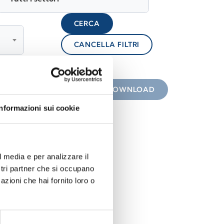
CERCA
CANCELLA FILTRI
lock
 con icona
DOWNLOAD
Informazioni sui cookie
l media e per analizzare il
ostri partner che si occupano
azioni che hai fornito loro o