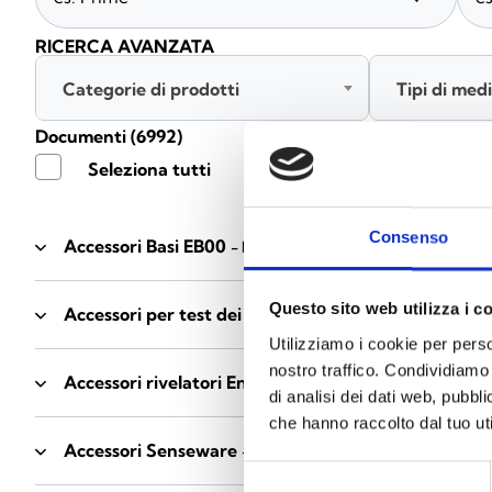
RICERCA AVANZATA
Categorie di prodotti
Tipi di med
Documenti
(6992)
Seleziona tutti
Consenso
Accessori Basi EB00
- Materiali
(47)
Questo sito web utilizza i c
Accessori per test dei rivelatori
- Materiali
(6)
Utilizziamo i cookie per perso
nostro traffico. Condividiamo 
Accessori rivelatori Enea
- Materiali
(35)
di analisi dei dati web, pubbl
che hanno raccolto dal tuo uti
Accessori Senseware
- Materiali
(2)
Selezione