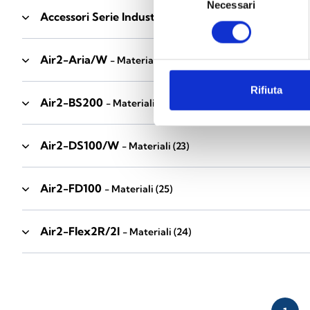
Necessari
del
Accessori Serie Industrial
- Materiali
(17)
consenso
Air2-Aria/W
- Materiali
(23)
Rifiuta
Air2-BS200
- Materiali
(34)
Air2-DS100/W
- Materiali
(23)
Air2-FD100
- Materiali
(25)
Air2-Flex2R/2I
- Materiali
(24)