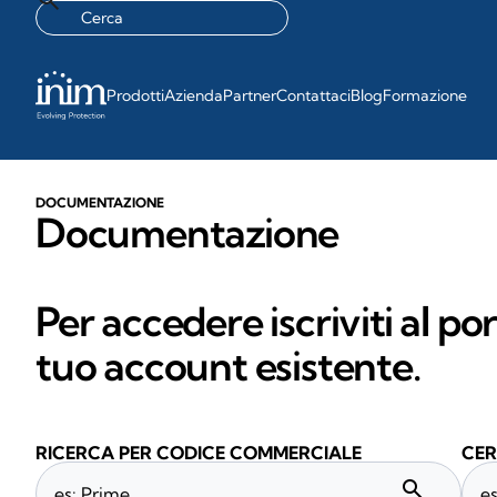
Prodotti
Azienda
Partner
Contattaci
Blog
Formazione
DOCUMENTAZIONE
Documentazione
Per accedere iscriviti al po
tuo account esistente.
RICERCA PER CODICE COMMERCIALE
CER
search