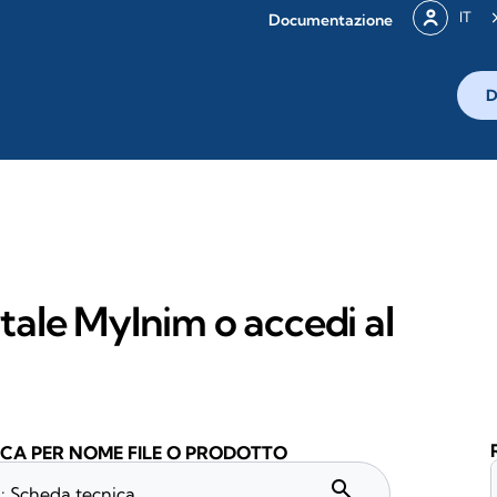
IT
Documentazione
D
rtale MyInim o accedi al
CA PER NOME FILE O PRODOTTO
search