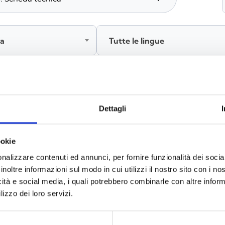
ia
Tutte le lingue
Accedi, prima di scaricare i contenuti
Dettagli
ookie
nalizzare contenuti ed annunci, per fornire funzionalità dei socia
inoltre informazioni sul modo in cui utilizzi il nostro sito con i n
icità e social media, i quali potrebbero combinarle con altre inform
lizzo dei loro servizi.