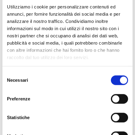
Documenti
(6992)
Utilizziamo i cookie per personalizzare contenuti ed
Seleziona tutti
annunci, per fornire funzionalità dei social media e per
lock
Accedi, prima di scaricare i contenuti con icona
analizzare il nostro traffico. Condividiamo inoltre
informazioni sul modo in cui utilizzi il nostro sito con i
nostri partner che si occupano di analisi dei dati web,
Accessori Basi EB00
- Materiali
(47)
pubblicità e social media, i quali potrebbero combinarle
con altre informazioni che hai fornito loro o che hanno
raccolto dal tuo utilizzo dei loro servizi.
Accessori per test dei rivelatori
- Materiali
(6)
Selezione
Accessori rivelatori Enea
- Materiali
(35)
Necessari
del
consenso
Accessori Senseware
- Materiali
(2)
Preferenze
Accessori Serie Industrial
- Materiali
(17)
Statistiche
Air2-Aria/W
- Materiali
(23)