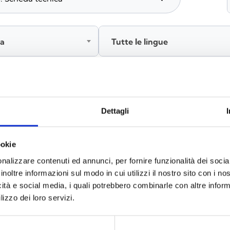
ia
Tutte le lingue
Accedi, prima di scaricare i contenuti
Dettagli
ookie
nalizzare contenuti ed annunci, per fornire funzionalità dei socia
inoltre informazioni sul modo in cui utilizzi il nostro sito con i n
icità e social media, i quali potrebbero combinarle con altre inform
lizzo dei loro servizi.