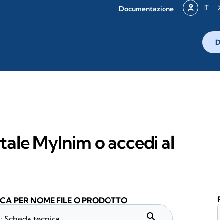
IT
Documentazione
D
rtale MyInim o accedi al
CA PER NOME FILE O PRODOTTO
search