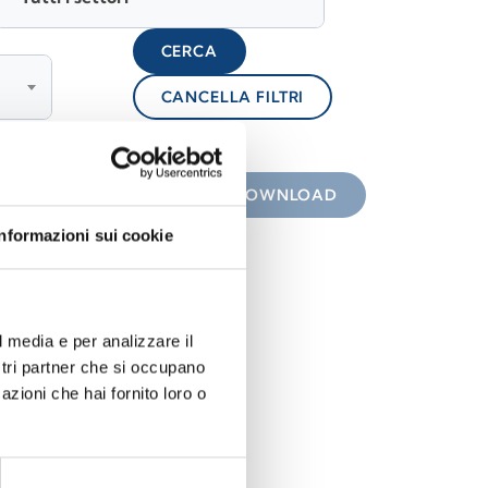
CERCA
CANCELLA FILTRI
lock
 con icona
DOWNLOAD
Informazioni sui cookie
l media e per analizzare il
ostri partner che si occupano
azioni che hai fornito loro o