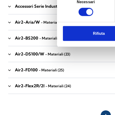
Necessari
del
Accessori Serie Industrial
- Materiali
(17)
consenso
Air2-Aria/W
- Materiali
(23)
Rifiuta
Air2-BS200
- Materiali
(34)
Air2-DS100/W
- Materiali
(23)
Air2-FD100
- Materiali
(25)
Air2-Flex2R/2I
- Materiali
(24)