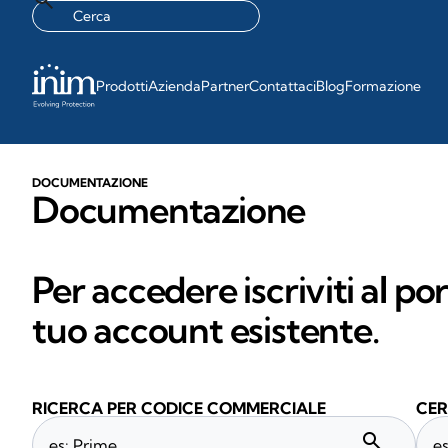
Prodotti
Azienda
Partner
Contattaci
Blog
Formazione
DOCUMENTAZIONE
Documentazione
Per accedere iscriviti al po
tuo account esistente.
RICERCA PER CODICE COMMERCIALE
CER
search