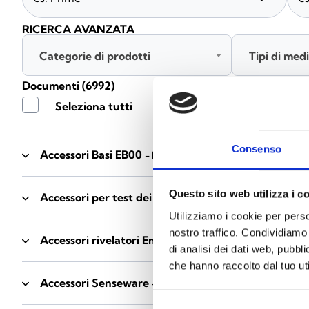
RICERCA AVANZATA
Categorie di prodotti
Tipi di med
Documenti
(6992)
Seleziona tutti
Consenso
Accessori Basi EB00
- Materiali
(47)
Questo sito web utilizza i c
Accessori per test dei rivelatori
- Materiali
(6)
Utilizziamo i cookie per perso
nostro traffico. Condividiamo 
Accessori rivelatori Enea
- Materiali
(35)
di analisi dei dati web, pubbl
che hanno raccolto dal tuo uti
Accessori Senseware
- Materiali
(2)
Selezione