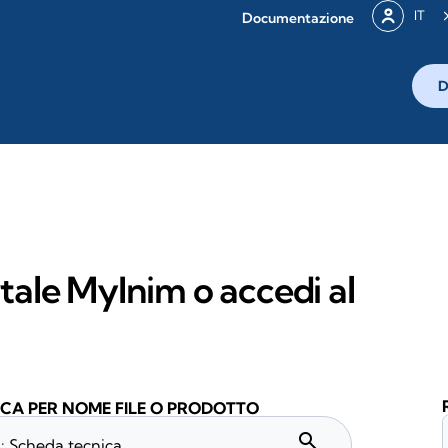
IT
Documentazione
D
rtale MyInim o accedi al
CA PER NOME FILE O PRODOTTO
search