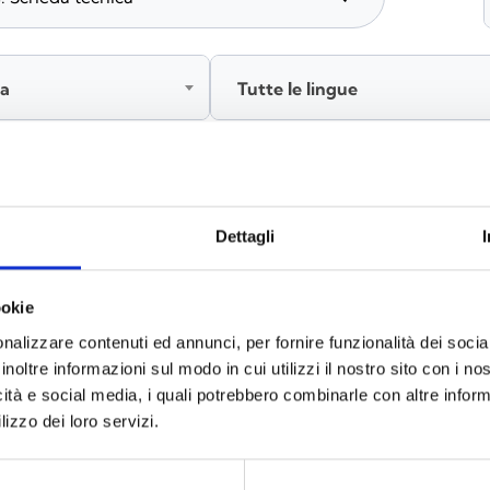
ia
Tutte le lingue
Accedi, prima di scaricare i contenuti
Dettagli
ookie
nalizzare contenuti ed annunci, per fornire funzionalità dei socia
inoltre informazioni sul modo in cui utilizzi il nostro sito con i n
icità e social media, i quali potrebbero combinarle con altre inform
lizzo dei loro servizi.