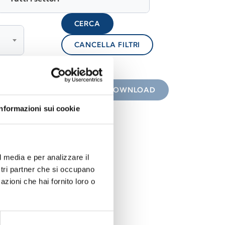
CERCA
CANCELLA FILTRI
lock
 con icona
DOWNLOAD
Informazioni sui cookie
l media e per analizzare il
ostri partner che si occupano
azioni che hai fornito loro o