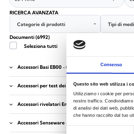
RICERCA AVANZATA
Categorie di prodotti
Tipi di med
Documenti
(6992)
Seleziona tutti
Consenso
Accessori Basi EB00
- Materiali
(47)
Questo sito web utilizza i c
Accessori per test dei rivelatori
- Materiali
(6)
Utilizziamo i cookie per perso
nostro traffico. Condividiamo 
Accessori rivelatori Enea
- Materiali
(35)
di analisi dei dati web, pubbl
che hanno raccolto dal tuo uti
Accessori Senseware
- Materiali
(2)
Selezione