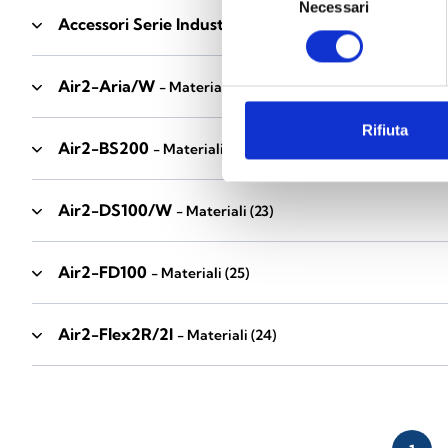
Necessari
del
Accessori Serie Industrial
- Materiali
(17)
consenso
Air2-Aria/W
- Materiali
(23)
Rifiuta
Air2-BS200
- Materiali
(34)
Air2-DS100/W
- Materiali
(23)
Air2-FD100
- Materiali
(25)
Air2-Flex2R/2I
- Materiali
(24)