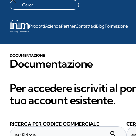
Prodotti
Azienda
Partner
Contattaci
Blog
Formazione
DOCUMENTAZIONE
Documentazione
Per accedere iscriviti al po
tuo account esistente.
RICERCA PER CODICE COMMERCIALE
CER
search