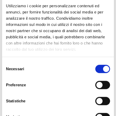
Documenti
(6992)
Utilizziamo i cookie per personalizzare contenuti ed
Seleziona tutti
annunci, per fornire funzionalità dei social media e per
lock
Accedi, prima di scaricare i contenuti con icona
analizzare il nostro traffico. Condividiamo inoltre
informazioni sul modo in cui utilizzi il nostro sito con i
nostri partner che si occupano di analisi dei dati web,
Accessori Basi EB00
- Materiali
(47)
pubblicità e social media, i quali potrebbero combinarle
con altre informazioni che hai fornito loro o che hanno
raccolto dal tuo utilizzo dei loro servizi.
Accessori per test dei rivelatori
- Materiali
(6)
Selezione
Accessori rivelatori Enea
- Materiali
(35)
Necessari
del
consenso
Accessori Senseware
- Materiali
(2)
Preferenze
Accessori Serie Industrial
- Materiali
(17)
Statistiche
Air2-Aria/W
- Materiali
(23)