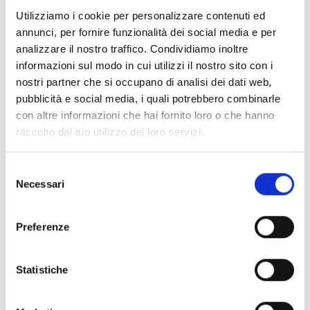
Documenti
(6992)
Utilizziamo i cookie per personalizzare contenuti ed
Seleziona tutti
annunci, per fornire funzionalità dei social media e per
lock
Accedi, prima di scaricare i contenuti con icona
analizzare il nostro traffico. Condividiamo inoltre
informazioni sul modo in cui utilizzi il nostro sito con i
nostri partner che si occupano di analisi dei dati web,
Accessori Basi EB00
- Materiali
(47)
pubblicità e social media, i quali potrebbero combinarle
con altre informazioni che hai fornito loro o che hanno
raccolto dal tuo utilizzo dei loro servizi.
Accessori per test dei rivelatori
- Materiali
(6)
Selezione
Accessori rivelatori Enea
- Materiali
(35)
Necessari
del
consenso
Accessori Senseware
- Materiali
(2)
Preferenze
Accessori Serie Industrial
- Materiali
(17)
Statistiche
Air2-Aria/W
- Materiali
(23)