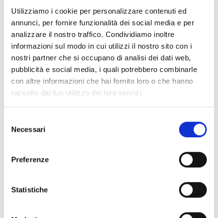
Documenti
(6992)
Utilizziamo i cookie per personalizzare contenuti ed
Seleziona tutti
annunci, per fornire funzionalità dei social media e per
lock
Accedi, prima di scaricare i contenuti con icona
analizzare il nostro traffico. Condividiamo inoltre
informazioni sul modo in cui utilizzi il nostro sito con i
nostri partner che si occupano di analisi dei dati web,
Accessori Basi EB00
- Materiali
(47)
pubblicità e social media, i quali potrebbero combinarle
con altre informazioni che hai fornito loro o che hanno
raccolto dal tuo utilizzo dei loro servizi.
Accessori per test dei rivelatori
- Materiali
(6)
Selezione
Accessori rivelatori Enea
- Materiali
(35)
Necessari
del
consenso
Accessori Senseware
- Materiali
(2)
Preferenze
Accessori Serie Industrial
- Materiali
(17)
Statistiche
Air2-Aria/W
- Materiali
(23)