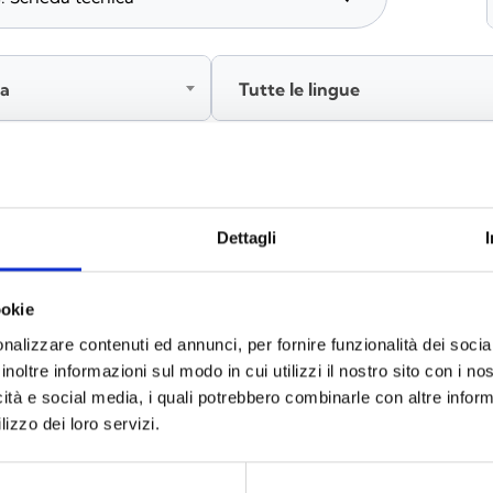
ia
Tutte le lingue
Accedi, prima di scaricare i contenuti
Dettagli
ookie
nalizzare contenuti ed annunci, per fornire funzionalità dei socia
inoltre informazioni sul modo in cui utilizzi il nostro sito con i n
icità e social media, i quali potrebbero combinarle con altre inform
lizzo dei loro servizi.