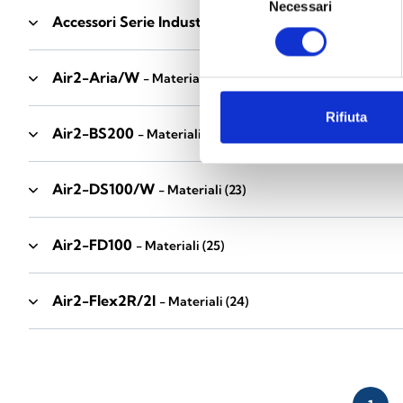
Necessari
del
Accessori Serie Industrial
- Materiali
(17)
consenso
Air2-Aria/W
- Materiali
(23)
Rifiuta
Air2-BS200
- Materiali
(34)
Air2-DS100/W
- Materiali
(23)
Air2-FD100
- Materiali
(25)
Air2-Flex2R/2I
- Materiali
(24)