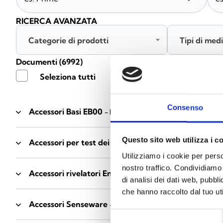
RICERCA AVANZATA
Categorie di prodotti
Tipi di med
Documenti
(6992)
Seleziona tutti
Consenso
Accessori Basi EB00
- Materiali
(47)
Questo sito web utilizza i c
Accessori per test dei rivelatori
- Materiali
(6)
Utilizziamo i cookie per perso
nostro traffico. Condividiamo 
Accessori rivelatori Enea
- Materiali
(35)
di analisi dei dati web, pubbl
che hanno raccolto dal tuo uti
Accessori Senseware
- Materiali
(2)
Selezione