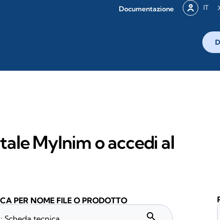
IT
Documentazione
D
rtale MyInim o accedi al
CA PER NOME FILE O PRODOTTO
search