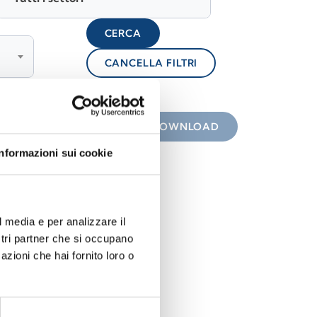
CERCA
CANCELLA FILTRI
lock
 con icona
DOWNLOAD
Informazioni sui cookie
l media e per analizzare il
ostri partner che si occupano
azioni che hai fornito loro o