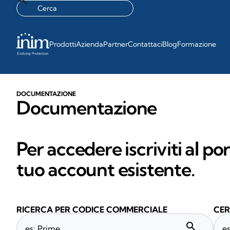
Prodotti
Azienda
Partner
Contattaci
Blog
Formazione
DOCUMENTAZIONE
Documentazione
Per accedere iscriviti al po
tuo account esistente.
RICERCA PER CODICE COMMERCIALE
CER
search