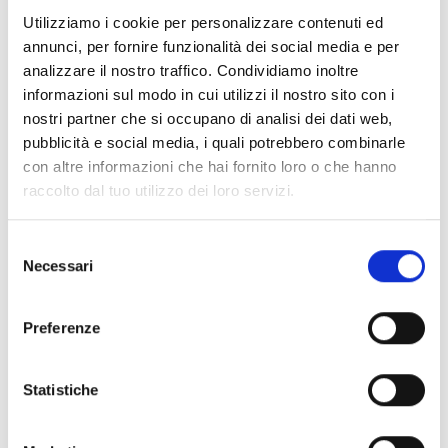
Documenti
(6992)
Utilizziamo i cookie per personalizzare contenuti ed
Seleziona tutti
annunci, per fornire funzionalità dei social media e per
lock
Accedi, prima di scaricare i contenuti con icona
analizzare il nostro traffico. Condividiamo inoltre
informazioni sul modo in cui utilizzi il nostro sito con i
nostri partner che si occupano di analisi dei dati web,
Accessori Basi EB00
- Materiali
(47)
pubblicità e social media, i quali potrebbero combinarle
con altre informazioni che hai fornito loro o che hanno
raccolto dal tuo utilizzo dei loro servizi.
Accessori per test dei rivelatori
- Materiali
(6)
Selezione
Accessori rivelatori Enea
- Materiali
(35)
Necessari
del
consenso
Accessori Senseware
- Materiali
(2)
Preferenze
Accessori Serie Industrial
- Materiali
(17)
Statistiche
Air2-Aria/W
- Materiali
(23)