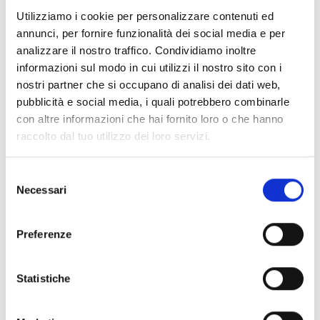
Documenti
(6992)
Utilizziamo i cookie per personalizzare contenuti ed
Seleziona tutti
annunci, per fornire funzionalità dei social media e per
lock
Accedi, prima di scaricare i contenuti con icona
analizzare il nostro traffico. Condividiamo inoltre
informazioni sul modo in cui utilizzi il nostro sito con i
nostri partner che si occupano di analisi dei dati web,
Accessori Basi EB00
- Materiali
(47)
pubblicità e social media, i quali potrebbero combinarle
con altre informazioni che hai fornito loro o che hanno
raccolto dal tuo utilizzo dei loro servizi.
Accessori per test dei rivelatori
- Materiali
(6)
Selezione
Accessori rivelatori Enea
- Materiali
(35)
Necessari
del
consenso
Accessori Senseware
- Materiali
(2)
Preferenze
Accessori Serie Industrial
- Materiali
(17)
Statistiche
Air2-Aria/W
- Materiali
(23)