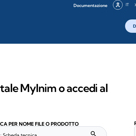
IT
Documentazione
D
rtale MyInim o accedi al
CA PER NOME FILE O PRODOTTO
search