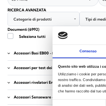
RICERCA AVANZATA
Categorie di prodotti
Tipi di med
Documenti
(6992)
Seleziona tutti
Consenso
Accessori Basi EB00
- Materiali
(47)
Questo sito web utilizza i c
Accessori per test dei rivelatori
- Materiali
(6)
Utilizziamo i cookie per perso
nostro traffico. Condividiamo 
Accessori rivelatori Enea
- Materiali
(35)
di analisi dei dati web, pubbl
che hanno raccolto dal tuo uti
Accessori Senseware
- Materiali
(2)
Selezione