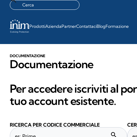
Prodotti
Azienda
Partner
Contattaci
Blog
Formazione
DOCUMENTAZIONE
Documentazione
Per accedere iscriviti al po
tuo account esistente.
RICERCA PER CODICE COMMERCIALE
CER
search