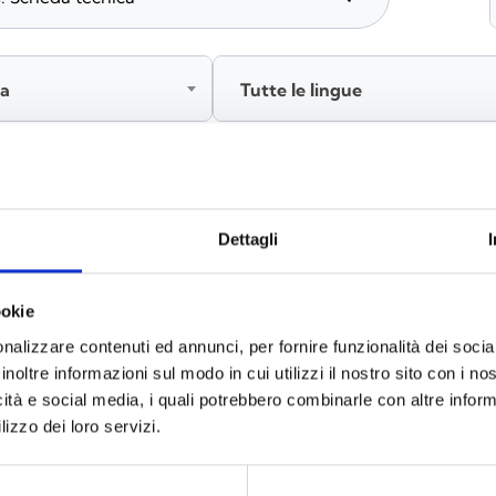
ia
Tutte le lingue
Accedi, prima di scaricare i contenuti
Dettagli
ookie
nalizzare contenuti ed annunci, per fornire funzionalità dei socia
inoltre informazioni sul modo in cui utilizzi il nostro sito con i n
icità e social media, i quali potrebbero combinarle con altre inform
lizzo dei loro servizi.