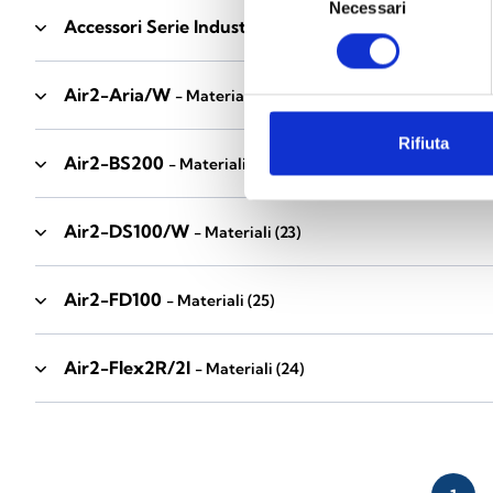
Necessari
del
Accessori Serie Industrial
- Materiali
(17)
consenso
Air2-Aria/W
- Materiali
(23)
Rifiuta
Air2-BS200
- Materiali
(34)
Air2-DS100/W
- Materiali
(23)
Air2-FD100
- Materiali
(25)
Air2-Flex2R/2I
- Materiali
(24)