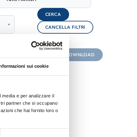
CERCA
CANCELLA FILTRI
lock
 con icona
DOWNLOAD
Informazioni sui cookie
l media e per analizzare il
ostri partner che si occupano
azioni che hai fornito loro o