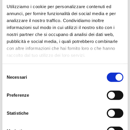
Documenti
(6992)
Utilizziamo i cookie per personalizzare contenuti ed
Seleziona tutti
annunci, per fornire funzionalità dei social media e per
lock
Accedi, prima di scaricare i contenuti con icona
analizzare il nostro traffico. Condividiamo inoltre
informazioni sul modo in cui utilizzi il nostro sito con i
nostri partner che si occupano di analisi dei dati web,
Accessori Basi EB00
- Materiali
(47)
pubblicità e social media, i quali potrebbero combinarle
con altre informazioni che hai fornito loro o che hanno
raccolto dal tuo utilizzo dei loro servizi.
Accessori per test dei rivelatori
- Materiali
(6)
Selezione
Accessori rivelatori Enea
- Materiali
(35)
Necessari
del
consenso
Accessori Senseware
- Materiali
(2)
Preferenze
Accessori Serie Industrial
- Materiali
(17)
Statistiche
Air2-Aria/W
- Materiali
(23)