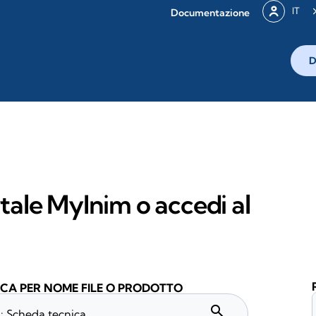
IT
Documentazione
D
rtale MyInim o accedi al
CA PER NOME FILE O PRODOTTO
search