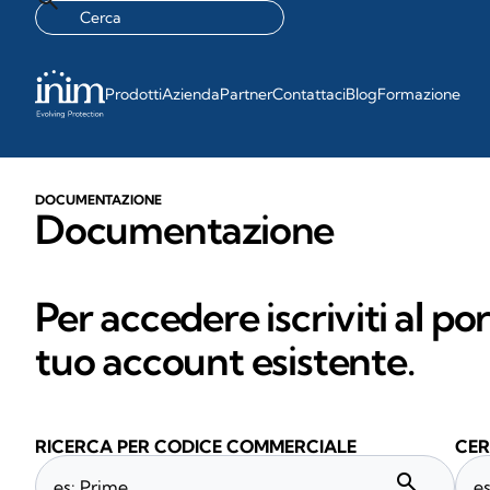
Prodotti
Azienda
Partner
Contattaci
Blog
Formazione
DOCUMENTAZIONE
Documentazione
Per accedere iscriviti al po
tuo account esistente.
RICERCA PER CODICE COMMERCIALE
CER
search