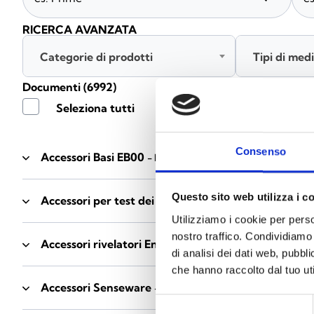
RICERCA AVANZATA
Categorie di prodotti
Tipi di med
Documenti
(6992)
Seleziona tutti
Consenso
Accessori Basi EB00
- Materiali
(47)
Questo sito web utilizza i c
Accessori per test dei rivelatori
- Materiali
(6)
Utilizziamo i cookie per perso
nostro traffico. Condividiamo 
Accessori rivelatori Enea
- Materiali
(35)
di analisi dei dati web, pubbl
che hanno raccolto dal tuo uti
Accessori Senseware
- Materiali
(2)
Selezione