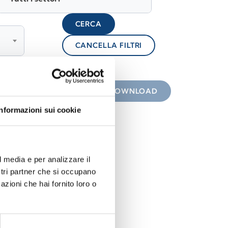
CERCA
CANCELLA FILTRI
lock
 con icona
DOWNLOAD
Informazioni sui cookie
l media e per analizzare il
ostri partner che si occupano
azioni che hai fornito loro o