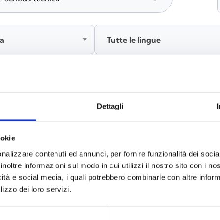
ia
Tutte le lingue
Accedi, prima di scaricare i contenuti
Dettagli
ookie
nalizzare contenuti ed annunci, per fornire funzionalità dei socia
inoltre informazioni sul modo in cui utilizzi il nostro sito con i n
icità e social media, i quali potrebbero combinarle con altre inform
lizzo dei loro servizi.