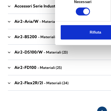
Necessari
del
Accessori Serie Industrial
- Materiali
(17)
consenso
Air2-Aria/W
- Materiali
(23)
Rifiuta
Air2-BS200
- Materiali
(34)
Air2-DS100/W
- Materiali
(23)
Air2-FD100
- Materiali
(25)
Air2-Flex2R/2I
- Materiali
(24)