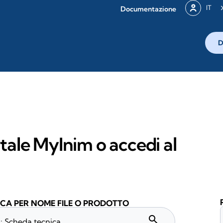
IT
Documentazione
D
rtale MyInim o accedi al
CA PER NOME FILE O PRODOTTO
search