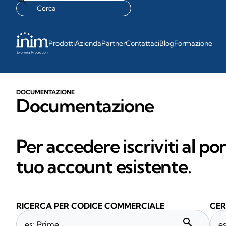
Prodotti
Azienda
Partner
Contattaci
Blog
Formazione
DOCUMENTAZIONE
Documentazione
Per accedere iscriviti al po
tuo account esistente.
RICERCA PER CODICE COMMERCIALE
CER
search