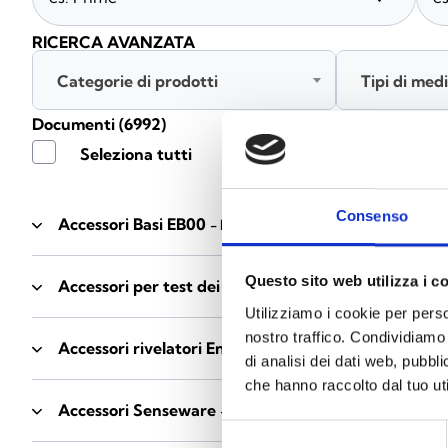
RICERCA AVANZATA
Categorie di prodotti
Tipi di med
Documenti
(6992)
Seleziona tutti
Consenso
Accessori Basi EB00
- Materiali
(47)
Questo sito web utilizza i c
Accessori per test dei rivelatori
- Materiali
(6)
Utilizziamo i cookie per perso
nostro traffico. Condividiamo 
Accessori rivelatori Enea
- Materiali
(35)
di analisi dei dati web, pubbl
che hanno raccolto dal tuo uti
Accessori Senseware
- Materiali
(2)
Selezione