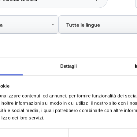
ia
Tutte le lingue
Accedi, prima di scaricare i contenuti
Dettagli
ookie
nalizzare contenuti ed annunci, per fornire funzionalità dei socia
inoltre informazioni sul modo in cui utilizzi il nostro sito con i n
icità e social media, i quali potrebbero combinarle con altre inform
lizzo dei loro servizi.