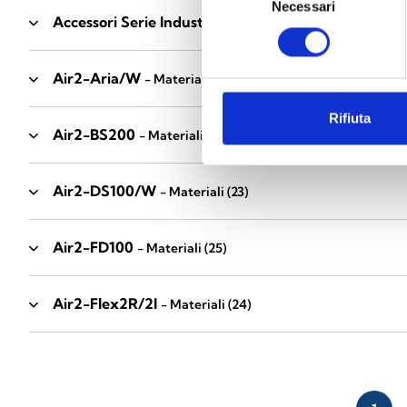
Necessari
del
Accessori Serie Industrial
- Materiali
(17)
consenso
Air2-Aria/W
- Materiali
(23)
Rifiuta
Air2-BS200
- Materiali
(34)
Air2-DS100/W
- Materiali
(23)
Air2-FD100
- Materiali
(25)
Air2-Flex2R/2I
- Materiali
(24)