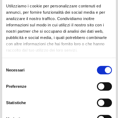
Documenti
(6992)
Utilizziamo i cookie per personalizzare contenuti ed
Seleziona tutti
annunci, per fornire funzionalità dei social media e per
lock
Accedi, prima di scaricare i contenuti con icona
analizzare il nostro traffico. Condividiamo inoltre
informazioni sul modo in cui utilizzi il nostro sito con i
nostri partner che si occupano di analisi dei dati web,
Accessori Basi EB00
- Materiali
(47)
pubblicità e social media, i quali potrebbero combinarle
con altre informazioni che hai fornito loro o che hanno
raccolto dal tuo utilizzo dei loro servizi.
Accessori per test dei rivelatori
- Materiali
(6)
Selezione
Accessori rivelatori Enea
- Materiali
(35)
Necessari
del
consenso
Accessori Senseware
- Materiali
(2)
Preferenze
Accessori Serie Industrial
- Materiali
(17)
Statistiche
Air2-Aria/W
- Materiali
(23)