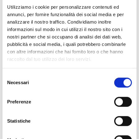
Documenti
(6992)
Utilizziamo i cookie per personalizzare contenuti ed
Seleziona tutti
annunci, per fornire funzionalità dei social media e per
lock
Accedi, prima di scaricare i contenuti con icona
analizzare il nostro traffico. Condividiamo inoltre
informazioni sul modo in cui utilizzi il nostro sito con i
nostri partner che si occupano di analisi dei dati web,
Accessori Basi EB00
- Materiali
(47)
pubblicità e social media, i quali potrebbero combinarle
con altre informazioni che hai fornito loro o che hanno
raccolto dal tuo utilizzo dei loro servizi.
Accessori per test dei rivelatori
- Materiali
(6)
Selezione
Accessori rivelatori Enea
- Materiali
(35)
Necessari
del
consenso
Accessori Senseware
- Materiali
(2)
Preferenze
Accessori Serie Industrial
- Materiali
(17)
Statistiche
Air2-Aria/W
- Materiali
(23)