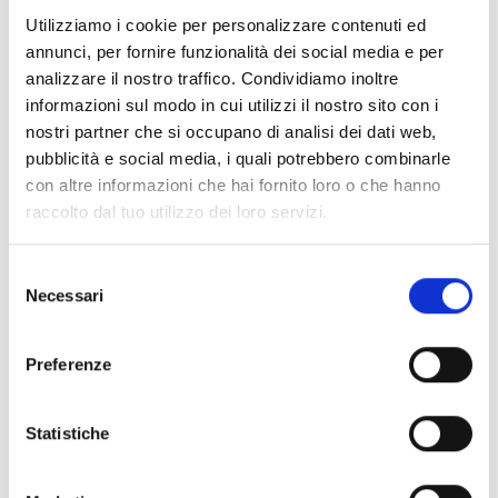
Documenti
(6992)
Utilizziamo i cookie per personalizzare contenuti ed
Seleziona tutti
annunci, per fornire funzionalità dei social media e per
lock
Accedi, prima di scaricare i contenuti con icona
analizzare il nostro traffico. Condividiamo inoltre
informazioni sul modo in cui utilizzi il nostro sito con i
nostri partner che si occupano di analisi dei dati web,
Accessori Basi EB00
- Materiali
(47)
pubblicità e social media, i quali potrebbero combinarle
con altre informazioni che hai fornito loro o che hanno
raccolto dal tuo utilizzo dei loro servizi.
Accessori per test dei rivelatori
- Materiali
(6)
Selezione
Accessori rivelatori Enea
- Materiali
(35)
Necessari
del
consenso
Accessori Senseware
- Materiali
(2)
Preferenze
Accessori Serie Industrial
- Materiali
(17)
Statistiche
Air2-Aria/W
- Materiali
(23)