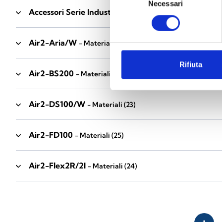
Necessari
del
Accessori Serie Industrial
- Materiali
(17)
consenso
Air2-Aria/W
- Materiali
(23)
Rifiuta
Air2-BS200
- Materiali
(34)
Air2-DS100/W
- Materiali
(23)
Air2-FD100
- Materiali
(25)
Air2-Flex2R/2I
- Materiali
(24)