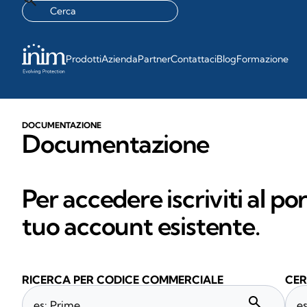
Prodotti
Azienda
Partner
Contattaci
Blog
Formazione
DOCUMENTAZIONE
Documentazione
Per accedere iscriviti al po
tuo account esistente.
RICERCA PER CODICE COMMERCIALE
CER
search