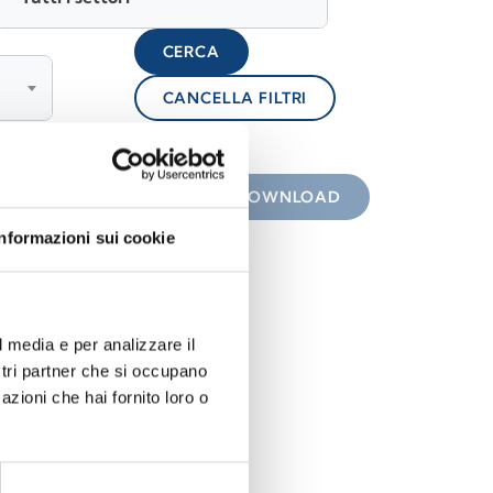
CERCA
CANCELLA FILTRI
lock
 con icona
DOWNLOAD
Informazioni sui cookie
l media e per analizzare il
ostri partner che si occupano
azioni che hai fornito loro o