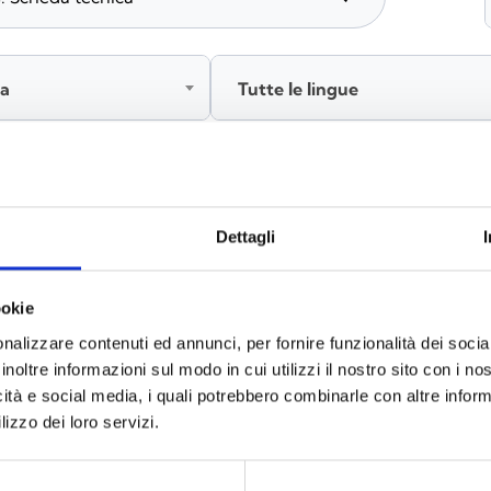
ia
Tutte le lingue
Accedi, prima di scaricare i contenuti
Dettagli
ookie
nalizzare contenuti ed annunci, per fornire funzionalità dei socia
inoltre informazioni sul modo in cui utilizzi il nostro sito con i n
icità e social media, i quali potrebbero combinarle con altre inform
lizzo dei loro servizi.