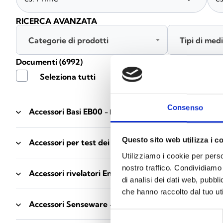
RICERCA AVANZATA
Categorie di prodotti
Tipi di med
Documenti
(6992)
Seleziona tutti
Consenso
Accessori Basi EB00
- Materiali
(47)
Questo sito web utilizza i c
Accessori per test dei rivelatori
- Materiali
(6)
Utilizziamo i cookie per perso
nostro traffico. Condividiamo 
Accessori rivelatori Enea
- Materiali
(35)
di analisi dei dati web, pubbl
che hanno raccolto dal tuo uti
Accessori Senseware
- Materiali
(2)
Selezione