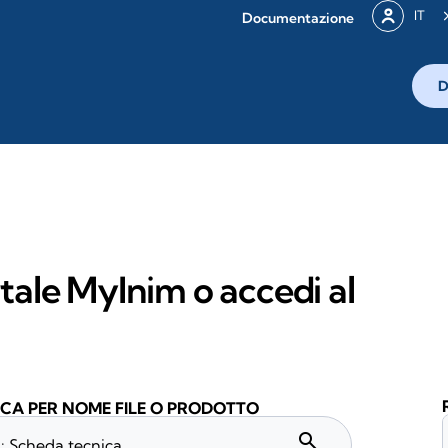
IT
Documentazione
D
rtale MyInim o accedi al
CA PER NOME FILE O PRODOTTO
search