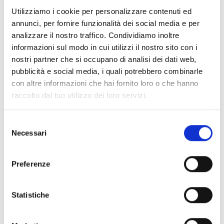
Documenti
(6992)
Utilizziamo i cookie per personalizzare contenuti ed
Seleziona tutti
annunci, per fornire funzionalità dei social media e per
lock
Accedi, prima di scaricare i contenuti con icona
analizzare il nostro traffico. Condividiamo inoltre
informazioni sul modo in cui utilizzi il nostro sito con i
nostri partner che si occupano di analisi dei dati web,
Accessori Basi EB00
- Materiali
(47)
pubblicità e social media, i quali potrebbero combinarle
con altre informazioni che hai fornito loro o che hanno
raccolto dal tuo utilizzo dei loro servizi.
Accessori per test dei rivelatori
- Materiali
(6)
Selezione
Accessori rivelatori Enea
- Materiali
(35)
Necessari
del
consenso
Accessori Senseware
- Materiali
(2)
Preferenze
Accessori Serie Industrial
- Materiali
(17)
Statistiche
Air2-Aria/W
- Materiali
(23)