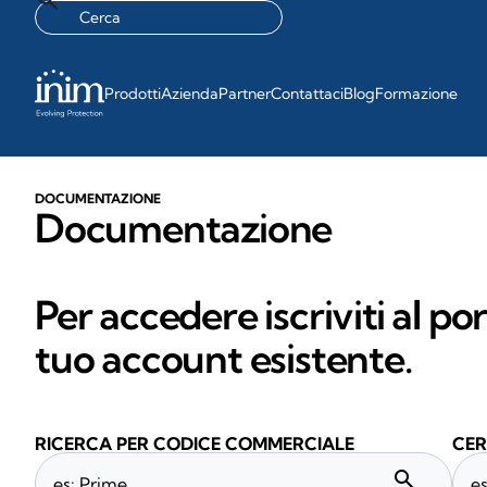
Prodotti
Azienda
Partner
Contattaci
Blog
Formazione
DOCUMENTAZIONE
Documentazione
Per accedere iscriviti al po
tuo account esistente.
RICERCA PER CODICE COMMERCIALE
CER
search