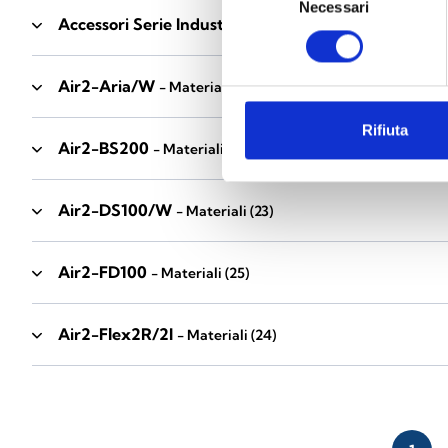
Necessari
del
Accessori Serie Industrial
- Materiali
(17)
consenso
Air2-Aria/W
- Materiali
(23)
Rifiuta
Air2-BS200
- Materiali
(34)
Air2-DS100/W
- Materiali
(23)
Air2-FD100
- Materiali
(25)
Air2-Flex2R/2I
- Materiali
(24)