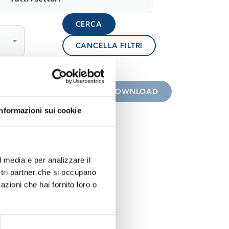
CERCA
CANCELLA FILTRI
lock
 con icona
DOWNLOAD
Informazioni sui cookie
l media e per analizzare il
ostri partner che si occupano
azioni che hai fornito loro o