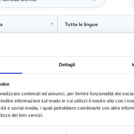
ia
Tutte le lingue
Accedi, prima di scaricare i contenuti
Dettagli
ookie
nalizzare contenuti ed annunci, per fornire funzionalità dei socia
inoltre informazioni sul modo in cui utilizzi il nostro sito con i n
icità e social media, i quali potrebbero combinarle con altre inform
lizzo dei loro servizi.