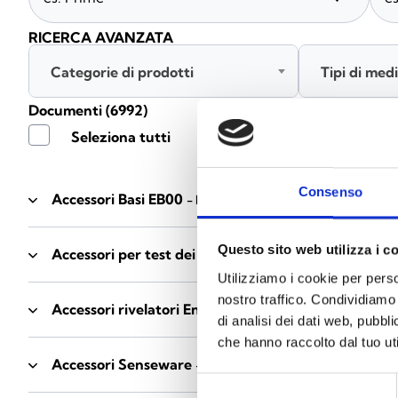
RICERCA AVANZATA
Categorie di prodotti
Tipi di med
Documenti
(6992)
Seleziona tutti
Consenso
Accessori Basi EB00
- Materiali
(47)
Questo sito web utilizza i c
Accessori per test dei rivelatori
- Materiali
(6)
Utilizziamo i cookie per perso
nostro traffico. Condividiamo 
Accessori rivelatori Enea
- Materiali
(35)
di analisi dei dati web, pubbl
che hanno raccolto dal tuo uti
Accessori Senseware
- Materiali
(2)
Selezione