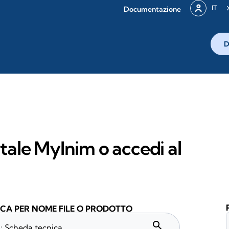
IT
Documentazione
D
rtale MyInim o accedi al
CA PER NOME FILE O PRODOTTO
search