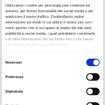
Documenti
(6992)
Utilizziamo i cookie per personalizzare contenuti ed
Seleziona tutti
annunci, per fornire funzionalità dei social media e per
lock
Accedi, prima di scaricare i contenuti con icona
analizzare il nostro traffico. Condividiamo inoltre
informazioni sul modo in cui utilizzi il nostro sito con i
nostri partner che si occupano di analisi dei dati web,
Accessori Basi EB00
- Materiali
(47)
pubblicità e social media, i quali potrebbero combinarle
con altre informazioni che hai fornito loro o che hanno
raccolto dal tuo utilizzo dei loro servizi.
Accessori per test dei rivelatori
- Materiali
(6)
Selezione
Accessori rivelatori Enea
- Materiali
(35)
Necessari
del
consenso
Accessori Senseware
- Materiali
(2)
Preferenze
Accessori Serie Industrial
- Materiali
(17)
Statistiche
Air2-Aria/W
- Materiali
(23)