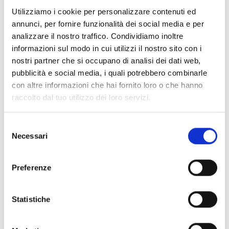
Documenti
(6992)
Utilizziamo i cookie per personalizzare contenuti ed
Seleziona tutti
annunci, per fornire funzionalità dei social media e per
lock
Accedi, prima di scaricare i contenuti con icona
analizzare il nostro traffico. Condividiamo inoltre
informazioni sul modo in cui utilizzi il nostro sito con i
nostri partner che si occupano di analisi dei dati web,
Accessori Basi EB00
- Materiali
(47)
pubblicità e social media, i quali potrebbero combinarle
con altre informazioni che hai fornito loro o che hanno
raccolto dal tuo utilizzo dei loro servizi.
Accessori per test dei rivelatori
- Materiali
(6)
Selezione
Accessori rivelatori Enea
- Materiali
(35)
Necessari
del
consenso
Accessori Senseware
- Materiali
(2)
Preferenze
Accessori Serie Industrial
- Materiali
(17)
Statistiche
Air2-Aria/W
- Materiali
(23)