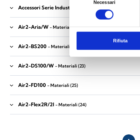
Necessari
del
Accessori Serie Industrial
- Materiali
(17)
consenso
Air2-Aria/W
- Materiali
(23)
Rifiuta
Air2-BS200
- Materiali
(34)
Air2-DS100/W
- Materiali
(23)
Air2-FD100
- Materiali
(25)
Air2-Flex2R/2I
- Materiali
(24)