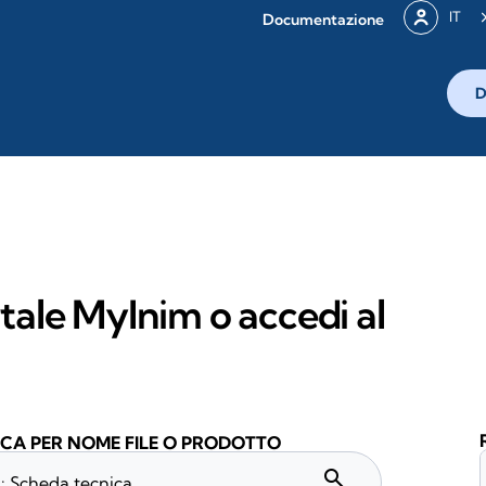
IT
Documentazione
D
rtale MyInim o accedi al
CA PER NOME FILE O PRODOTTO
search