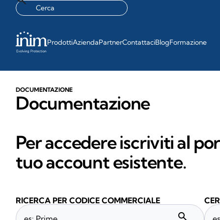
Prodotti
Azienda
Partner
Contattaci
Blog
Formazione
DOCUMENTAZIONE
Documentazione
Per accedere iscriviti al po
tuo account esistente.
RICERCA PER CODICE COMMERCIALE
CER
search