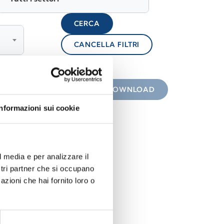
CERCA
CANCELLA FILTRI
lock
 con icona
DOWNLOAD
Informazioni sui cookie
l media e per analizzare il
ostri partner che si occupano
azioni che hai fornito loro o