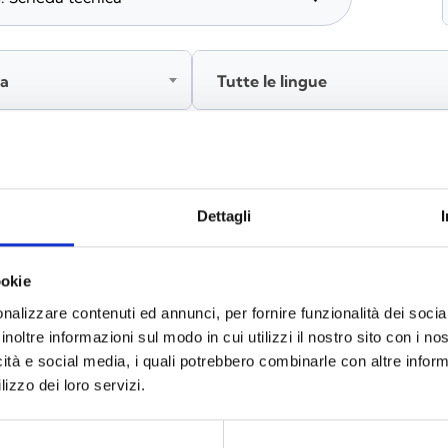
ia
Tutte le lingue
Accedi, prima di scaricare i contenuti
Dettagli
ookie
nalizzare contenuti ed annunci, per fornire funzionalità dei socia
inoltre informazioni sul modo in cui utilizzi il nostro sito con i n
icità e social media, i quali potrebbero combinarle con altre inform
lizzo dei loro servizi.