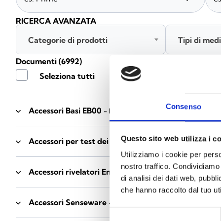
RICERCA AVANZATA
Categorie di prodotti
Tipi di med
Documenti
(6992)
Seleziona tutti
Consenso
Accessori Basi EB00
- Materiali
(47)
Questo sito web utilizza i c
Accessori per test dei rivelatori
- Materiali
(6)
Utilizziamo i cookie per perso
nostro traffico. Condividiamo 
Accessori rivelatori Enea
- Materiali
(35)
di analisi dei dati web, pubbl
che hanno raccolto dal tuo uti
Accessori Senseware
- Materiali
(2)
Selezione