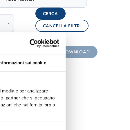
CERCA
CANCELLA FILTRI
lock
 con icona
DOWNLOAD
Informazioni sui cookie
l media e per analizzare il
ostri partner che si occupano
azioni che hai fornito loro o