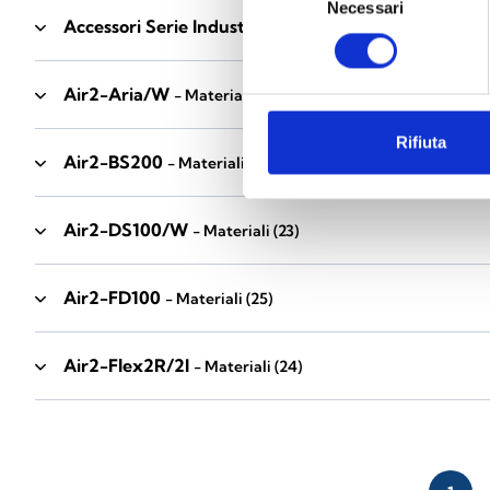
Necessari
del
Accessori Serie Industrial
- Materiali
(17)
consenso
Air2-Aria/W
- Materiali
(23)
Rifiuta
Air2-BS200
- Materiali
(34)
Air2-DS100/W
- Materiali
(23)
Air2-FD100
- Materiali
(25)
Air2-Flex2R/2I
- Materiali
(24)