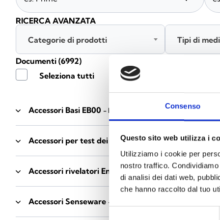
RICERCA AVANZATA
Categorie di prodotti
Tipi di med
Documenti
(6992)
Seleziona tutti
Consenso
Accessori Basi EB00
- Materiali
(47)
Questo sito web utilizza i c
Accessori per test dei rivelatori
- Materiali
(6)
Utilizziamo i cookie per perso
nostro traffico. Condividiamo 
Accessori rivelatori Enea
- Materiali
(35)
di analisi dei dati web, pubbl
che hanno raccolto dal tuo uti
Accessori Senseware
- Materiali
(2)
Selezione