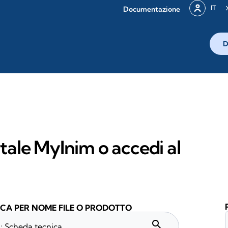
IT
Documentazione
D
rtale MyInim o accedi al
CA PER NOME FILE O PRODOTTO
search