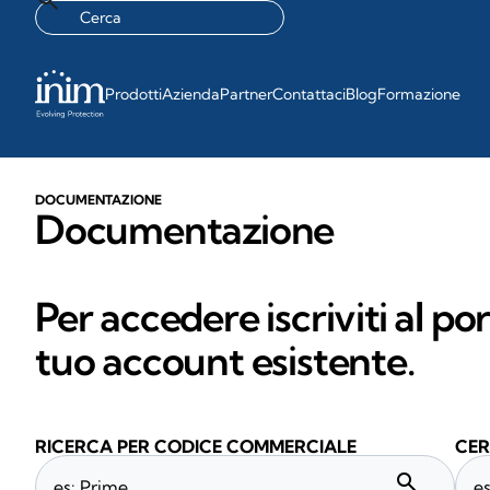
Prodotti
Azienda
Partner
Contattaci
Blog
Formazione
DOCUMENTAZIONE
Documentazione
Per accedere iscriviti al po
tuo account esistente.
RICERCA PER CODICE COMMERCIALE
CER
search