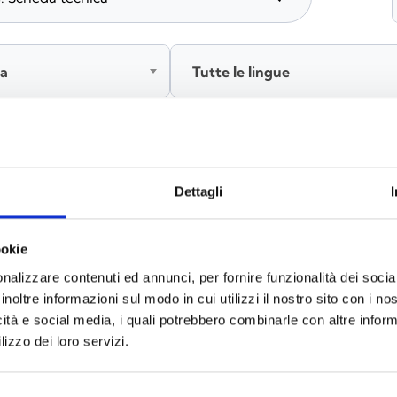
ia
Tutte le lingue
Accedi, prima di scaricare i contenuti
Dettagli
ookie
nalizzare contenuti ed annunci, per fornire funzionalità dei socia
inoltre informazioni sul modo in cui utilizzi il nostro sito con i n
icità e social media, i quali potrebbero combinarle con altre inform
lizzo dei loro servizi.