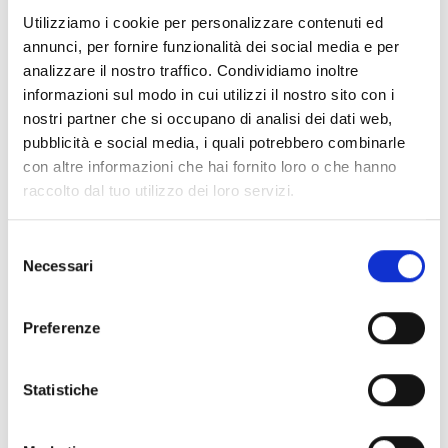
Documenti
(6992)
Utilizziamo i cookie per personalizzare contenuti ed
Seleziona tutti
annunci, per fornire funzionalità dei social media e per
lock
Accedi, prima di scaricare i contenuti con icona
analizzare il nostro traffico. Condividiamo inoltre
informazioni sul modo in cui utilizzi il nostro sito con i
nostri partner che si occupano di analisi dei dati web,
Accessori Basi EB00
- Materiali
(47)
pubblicità e social media, i quali potrebbero combinarle
con altre informazioni che hai fornito loro o che hanno
raccolto dal tuo utilizzo dei loro servizi.
Accessori per test dei rivelatori
- Materiali
(6)
Selezione
Accessori rivelatori Enea
- Materiali
(35)
Necessari
del
consenso
Accessori Senseware
- Materiali
(2)
Preferenze
Accessori Serie Industrial
- Materiali
(17)
Statistiche
Air2-Aria/W
- Materiali
(23)