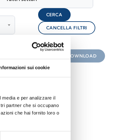
CERCA
CANCELLA FILTRI
lock
 con icona
DOWNLOAD
Informazioni sui cookie
l media e per analizzare il
ostri partner che si occupano
azioni che hai fornito loro o