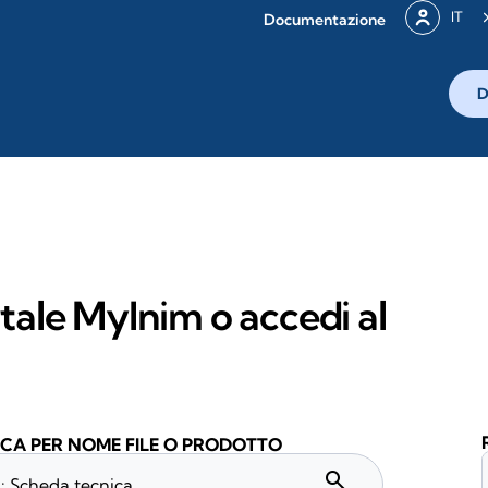
IT
Documentazione
D
rtale MyInim o accedi al
CA PER NOME FILE O PRODOTTO
search