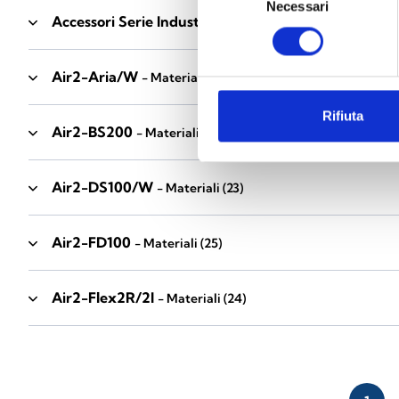
Necessari
del
Accessori Serie Industrial
- Materiali
(17)
consenso
Air2-Aria/W
- Materiali
(23)
Rifiuta
Air2-BS200
- Materiali
(34)
Air2-DS100/W
- Materiali
(23)
Air2-FD100
- Materiali
(25)
Air2-Flex2R/2I
- Materiali
(24)