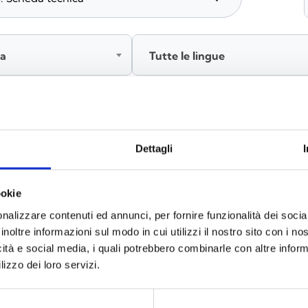
ia
Tutte le lingue
Accedi, prima di scaricare i contenuti
Dettagli
ookie
nalizzare contenuti ed annunci, per fornire funzionalità dei socia
inoltre informazioni sul modo in cui utilizzi il nostro sito con i n
icità e social media, i quali potrebbero combinarle con altre inform
lizzo dei loro servizi.