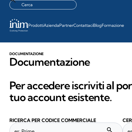
Prodotti
Azienda
Partner
Contattaci
Blog
Formazione
DOCUMENTAZIONE
Documentazione
Per accedere iscriviti al po
tuo account esistente.
RICERCA PER CODICE COMMERCIALE
CER
search