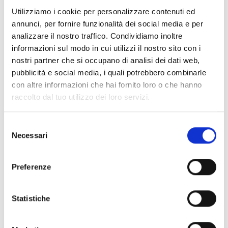
Documenti
(6992)
Utilizziamo i cookie per personalizzare contenuti ed
Seleziona tutti
annunci, per fornire funzionalità dei social media e per
lock
Accedi, prima di scaricare i contenuti con icona
analizzare il nostro traffico. Condividiamo inoltre
informazioni sul modo in cui utilizzi il nostro sito con i
nostri partner che si occupano di analisi dei dati web,
Accessori Basi EB00
- Materiali
(47)
pubblicità e social media, i quali potrebbero combinarle
con altre informazioni che hai fornito loro o che hanno
raccolto dal tuo utilizzo dei loro servizi.
Accessori per test dei rivelatori
- Materiali
(6)
Selezione
Accessori rivelatori Enea
- Materiali
(35)
Necessari
del
consenso
Accessori Senseware
- Materiali
(2)
Preferenze
Accessori Serie Industrial
- Materiali
(17)
Statistiche
Air2-Aria/W
- Materiali
(23)