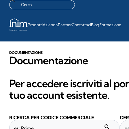
Prodotti
Azienda
Partner
Contattaci
Blog
Formazione
DOCUMENTAZIONE
Documentazione
Per accedere iscriviti al po
tuo account esistente.
RICERCA PER CODICE COMMERCIALE
CER
search