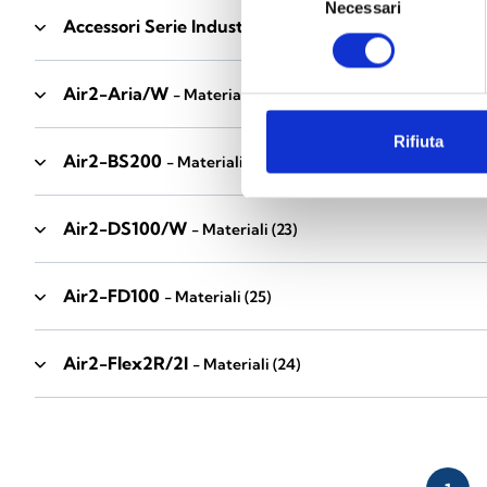
Necessari
del
Accessori Serie Industrial
- Materiali
(17)
consenso
Air2-Aria/W
- Materiali
(23)
Rifiuta
Air2-BS200
- Materiali
(34)
Air2-DS100/W
- Materiali
(23)
Air2-FD100
- Materiali
(25)
Air2-Flex2R/2I
- Materiali
(24)