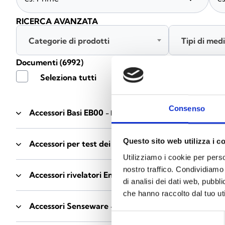
RICERCA AVANZATA
Categorie di prodotti
Tipi di med
Documenti
(6992)
Seleziona tutti
Consenso
Accessori Basi EB00
- Materiali
(47)
Questo sito web utilizza i c
Accessori per test dei rivelatori
- Materiali
(6)
Utilizziamo i cookie per perso
nostro traffico. Condividiamo 
Accessori rivelatori Enea
- Materiali
(35)
di analisi dei dati web, pubbl
che hanno raccolto dal tuo uti
Accessori Senseware
- Materiali
(2)
Selezione