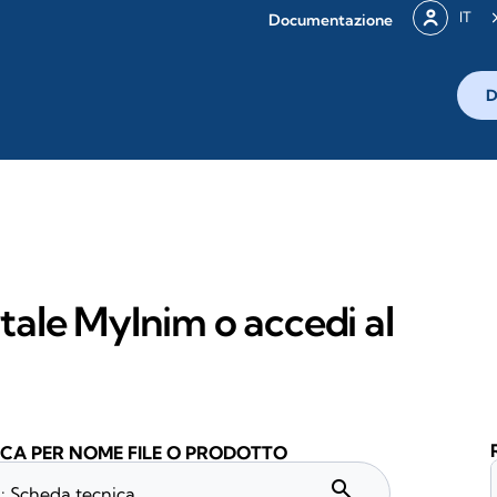
IT
Documentazione
D
rtale MyInim o accedi al
CA PER NOME FILE O PRODOTTO
search