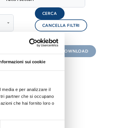
CERCA
CANCELLA FILTRI
lock
 con icona
DOWNLOAD
Informazioni sui cookie
l media e per analizzare il
ostri partner che si occupano
azioni che hai fornito loro o