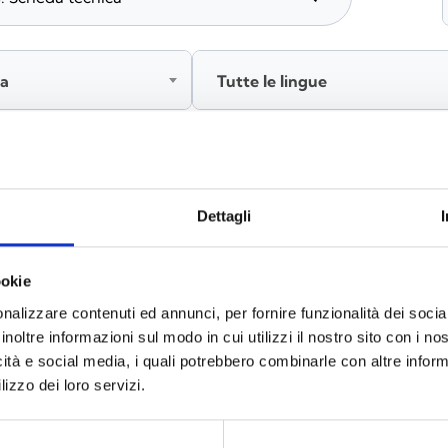
ia
Tutte le lingue
Accedi, prima di scaricare i contenuti
Dettagli
ookie
nalizzare contenuti ed annunci, per fornire funzionalità dei socia
inoltre informazioni sul modo in cui utilizzi il nostro sito con i n
icità e social media, i quali potrebbero combinarle con altre inform
lizzo dei loro servizi.