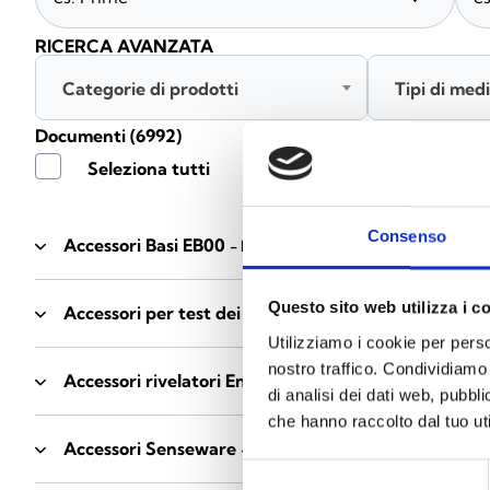
RICERCA AVANZATA
Categorie di prodotti
Tipi di med
Documenti
(6992)
Seleziona tutti
Consenso
Accessori Basi EB00
- Materiali
(47)
Questo sito web utilizza i c
Accessori per test dei rivelatori
- Materiali
(6)
Utilizziamo i cookie per perso
nostro traffico. Condividiamo 
Accessori rivelatori Enea
- Materiali
(35)
di analisi dei dati web, pubbl
che hanno raccolto dal tuo uti
Accessori Senseware
- Materiali
(2)
Selezione