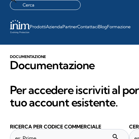
Prodotti
Azienda
Partner
Contattaci
Blog
Formazione
DOCUMENTAZIONE
Documentazione
Per accedere iscriviti al po
tuo account esistente.
RICERCA PER CODICE COMMERCIALE
CER
search