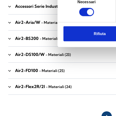
Necessari
del
Accessori Serie Industrial
- Materiali
(17)
consenso
Air2-Aria/W
- Materiali
(23)
Rifiuta
Air2-BS200
- Materiali
(34)
Air2-DS100/W
- Materiali
(23)
Air2-FD100
- Materiali
(25)
Air2-Flex2R/2I
- Materiali
(24)