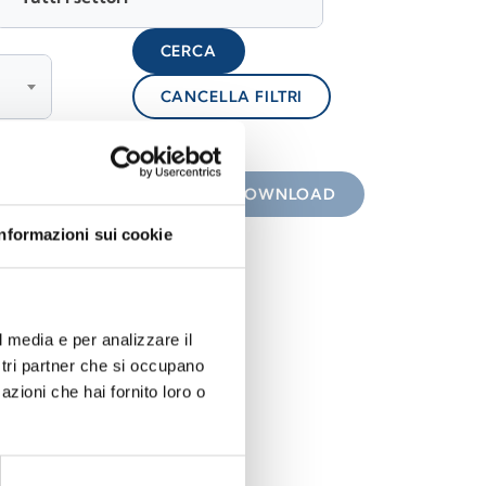
CERCA
CANCELLA FILTRI
lock
 con icona
DOWNLOAD
Informazioni sui cookie
l media e per analizzare il
ostri partner che si occupano
azioni che hai fornito loro o