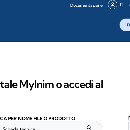
IT
Documentazione
D
rtale MyInim o accedi al
CA PER NOME FILE O PRODOTTO
search