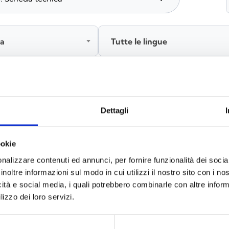
ia
Tutte le lingue
Accedi, prima di scaricare i contenuti
Dettagli
ookie
nalizzare contenuti ed annunci, per fornire funzionalità dei socia
inoltre informazioni sul modo in cui utilizzi il nostro sito con i n
icità e social media, i quali potrebbero combinarle con altre inform
lizzo dei loro servizi.