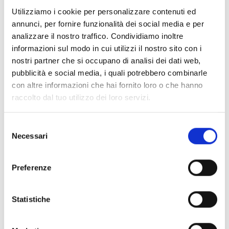
Documenti
(6992)
Utilizziamo i cookie per personalizzare contenuti ed
Seleziona tutti
annunci, per fornire funzionalità dei social media e per
lock
Accedi, prima di scaricare i contenuti con icona
analizzare il nostro traffico. Condividiamo inoltre
informazioni sul modo in cui utilizzi il nostro sito con i
nostri partner che si occupano di analisi dei dati web,
Accessori Basi EB00
- Materiali
(47)
pubblicità e social media, i quali potrebbero combinarle
con altre informazioni che hai fornito loro o che hanno
raccolto dal tuo utilizzo dei loro servizi.
Accessori per test dei rivelatori
- Materiali
(6)
Selezione
Accessori rivelatori Enea
- Materiali
(35)
Necessari
del
consenso
Accessori Senseware
- Materiali
(2)
Preferenze
Accessori Serie Industrial
- Materiali
(17)
Statistiche
Air2-Aria/W
- Materiali
(23)