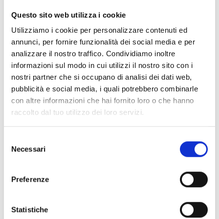
CLEAR FILTERS
Questo sito web utilizza i cookie
Documents
(6992)
Utilizziamo i cookie per personalizzare contenuti ed
Select All
annunci, per fornire funzionalità dei social media e per
Please log in before downloading content marked with
analizzare il nostro traffico. Condividiamo inoltre
lock
the icon
informazioni sul modo in cui utilizzi il nostro sito con i
nostri partner che si occupano di analisi dei dati web,
pubblicità e social media, i quali potrebbero combinarle
Accessories EB00 Bases
- Materials
(47)
con altre informazioni che hai fornito loro o che hanno
raccolto dal tuo utilizzo dei loro servizi.
Accessories for detector testing
- Materials
(6)
Selezione
Necessari
del
Enea Detector Accessories
- Materials
(35)
consenso
Preferenze
Senseware Accessories
- Materials
(2)
Statistiche
Industrial Series Accessories
- Materials
(17)