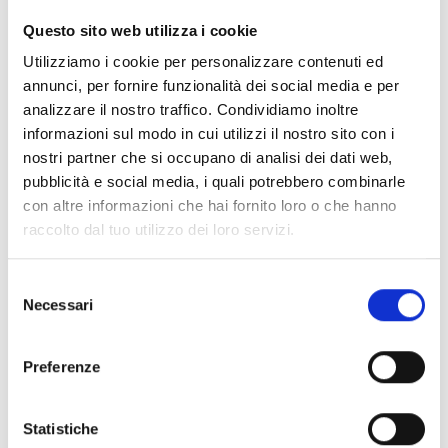
CLEAR FILTERS
Questo sito web utilizza i cookie
Documents
(6992)
Utilizziamo i cookie per personalizzare contenuti ed
Select All
annunci, per fornire funzionalità dei social media e per
Please log in before downloading content marked with
analizzare il nostro traffico. Condividiamo inoltre
lock
the icon
informazioni sul modo in cui utilizzi il nostro sito con i
nostri partner che si occupano di analisi dei dati web,
pubblicità e social media, i quali potrebbero combinarle
Accessories EB00 Bases
- Materials
(47)
con altre informazioni che hai fornito loro o che hanno
raccolto dal tuo utilizzo dei loro servizi.
Accessories for detector testing
- Materials
(6)
Selezione
Necessari
del
Enea Detector Accessories
- Materials
(35)
consenso
Preferenze
Senseware Accessories
- Materials
(2)
Statistiche
Industrial Series Accessories
- Materials
(17)