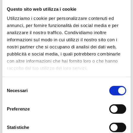
CLEAR FILTERS
Questo sito web utilizza i cookie
Documents
(6992)
Utilizziamo i cookie per personalizzare contenuti ed
Select All
annunci, per fornire funzionalità dei social media e per
Please log in before downloading content marked with
analizzare il nostro traffico. Condividiamo inoltre
lock
the icon
informazioni sul modo in cui utilizzi il nostro sito con i
nostri partner che si occupano di analisi dei dati web,
pubblicità e social media, i quali potrebbero combinarle
Accessories EB00 Bases
- Materials
(47)
con altre informazioni che hai fornito loro o che hanno
raccolto dal tuo utilizzo dei loro servizi.
Accessories for detector testing
- Materials
(6)
Selezione
Necessari
del
Enea Detector Accessories
- Materials
(35)
consenso
Preferenze
Senseware Accessories
- Materials
(2)
Statistiche
Industrial Series Accessories
- Materials
(17)