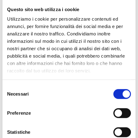
CLEAR FILTERS
Questo sito web utilizza i cookie
Documents
(6992)
Utilizziamo i cookie per personalizzare contenuti ed
Select All
annunci, per fornire funzionalità dei social media e per
Please log in before downloading content marked with
analizzare il nostro traffico. Condividiamo inoltre
lock
the icon
informazioni sul modo in cui utilizzi il nostro sito con i
nostri partner che si occupano di analisi dei dati web,
pubblicità e social media, i quali potrebbero combinarle
Accessories EB00 Bases
- Materials
(47)
con altre informazioni che hai fornito loro o che hanno
raccolto dal tuo utilizzo dei loro servizi.
Accessories for detector testing
- Materials
(6)
Selezione
Necessari
del
Enea Detector Accessories
- Materials
(35)
consenso
Preferenze
Senseware Accessories
- Materials
(2)
Statistiche
Industrial Series Accessories
- Materials
(17)