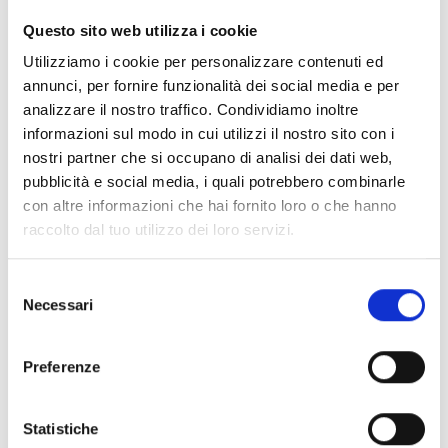
CLEAR FILTERS
Questo sito web utilizza i cookie
Documents
(6992)
Utilizziamo i cookie per personalizzare contenuti ed
Select All
annunci, per fornire funzionalità dei social media e per
Please log in before downloading content marked with
analizzare il nostro traffico. Condividiamo inoltre
lock
the icon
informazioni sul modo in cui utilizzi il nostro sito con i
nostri partner che si occupano di analisi dei dati web,
pubblicità e social media, i quali potrebbero combinarle
Accessories EB00 Bases
- Materials
(47)
con altre informazioni che hai fornito loro o che hanno
raccolto dal tuo utilizzo dei loro servizi.
Accessories for detector testing
- Materials
(6)
Selezione
Necessari
del
Enea Detector Accessories
- Materials
(35)
consenso
Preferenze
Senseware Accessories
- Materials
(2)
Statistiche
Industrial Series Accessories
- Materials
(17)