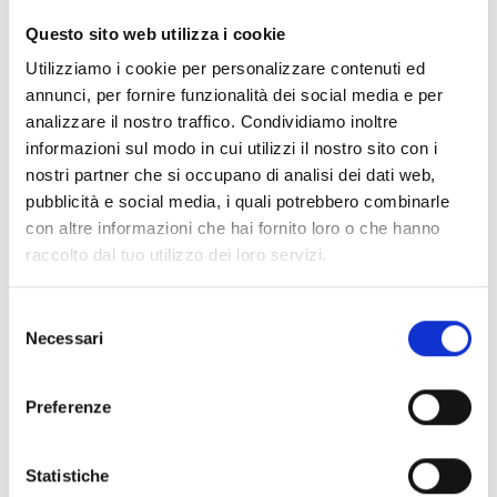
CLEAR FILTERS
Questo sito web utilizza i cookie
Documents
(6992)
Utilizziamo i cookie per personalizzare contenuti ed
Select All
annunci, per fornire funzionalità dei social media e per
Please log in before downloading content marked with
analizzare il nostro traffico. Condividiamo inoltre
lock
the icon
informazioni sul modo in cui utilizzi il nostro sito con i
nostri partner che si occupano di analisi dei dati web,
pubblicità e social media, i quali potrebbero combinarle
Accessories EB00 Bases
- Materials
(47)
con altre informazioni che hai fornito loro o che hanno
raccolto dal tuo utilizzo dei loro servizi.
Accessories for detector testing
- Materials
(6)
Selezione
Necessari
del
Enea Detector Accessories
- Materials
(35)
consenso
Preferenze
Senseware Accessories
- Materials
(2)
Statistiche
Industrial Series Accessories
- Materials
(17)