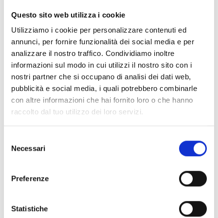
CLEAR FILTERS
Questo sito web utilizza i cookie
Documents
(6992)
Utilizziamo i cookie per personalizzare contenuti ed
Select All
annunci, per fornire funzionalità dei social media e per
Please log in before downloading content marked with
analizzare il nostro traffico. Condividiamo inoltre
lock
the icon
informazioni sul modo in cui utilizzi il nostro sito con i
nostri partner che si occupano di analisi dei dati web,
pubblicità e social media, i quali potrebbero combinarle
Accessories EB00 Bases
- Materials
(47)
con altre informazioni che hai fornito loro o che hanno
raccolto dal tuo utilizzo dei loro servizi.
Accessories for detector testing
- Materials
(6)
Selezione
Necessari
del
Enea Detector Accessories
- Materials
(35)
consenso
Preferenze
Senseware Accessories
- Materials
(2)
Statistiche
Industrial Series Accessories
- Materials
(17)