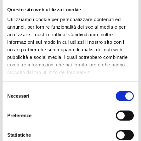
CLEAR FILTERS
Questo sito web utilizza i cookie
Documents
(6992)
Utilizziamo i cookie per personalizzare contenuti ed
Select All
annunci, per fornire funzionalità dei social media e per
Please log in before downloading content marked with
analizzare il nostro traffico. Condividiamo inoltre
lock
the icon
informazioni sul modo in cui utilizzi il nostro sito con i
nostri partner che si occupano di analisi dei dati web,
pubblicità e social media, i quali potrebbero combinarle
Accessories EB00 Bases
- Materials
(47)
con altre informazioni che hai fornito loro o che hanno
raccolto dal tuo utilizzo dei loro servizi.
Accessories for detector testing
- Materials
(6)
Selezione
Necessari
del
Enea Detector Accessories
- Materials
(35)
consenso
Preferenze
Senseware Accessories
- Materials
(2)
Statistiche
Industrial Series Accessories
- Materials
(17)