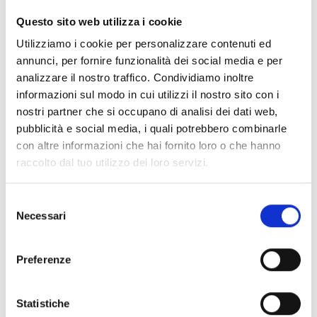
CLEAR FILTERS
Questo sito web utilizza i cookie
Documents
(6992)
Utilizziamo i cookie per personalizzare contenuti ed
Select All
annunci, per fornire funzionalità dei social media e per
Please log in before downloading content marked with
analizzare il nostro traffico. Condividiamo inoltre
lock
the icon
informazioni sul modo in cui utilizzi il nostro sito con i
nostri partner che si occupano di analisi dei dati web,
pubblicità e social media, i quali potrebbero combinarle
Accessories EB00 Bases
- Materials
(47)
con altre informazioni che hai fornito loro o che hanno
raccolto dal tuo utilizzo dei loro servizi.
Accessories for detector testing
- Materials
(6)
Selezione
Necessari
del
Enea Detector Accessories
- Materials
(35)
consenso
Preferenze
Senseware Accessories
- Materials
(2)
Statistiche
Industrial Series Accessories
- Materials
(17)